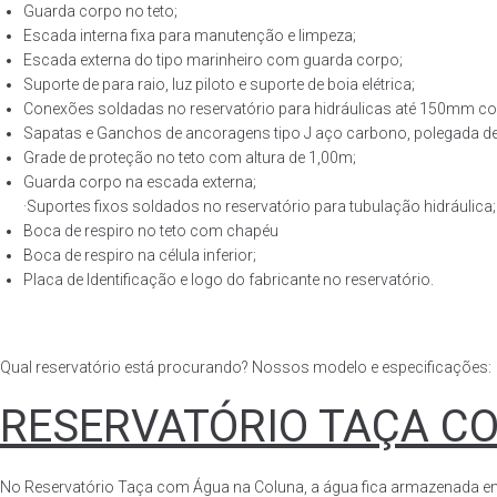
Guarda corpo no teto;
Escada interna fixa para manutenção e limpeza;
Escada externa do tipo marinheiro com guarda corpo;
Suporte de para raio, luz piloto e suporte de boia elétrica;
Conexões soldadas no reservatório para hidráulicas até 150mm con
Sapatas e Ganchos de ancoragens tipo J aço carbono, polegada de 
Grade de proteção no teto com altura de 1,00m;
Guarda corpo na escada externa;
·Suportes fixos soldados no reservatório para tubulação hidráulica;
Boca de respiro no teto com chapéu
Boca de respiro na célula inferior;
Placa de Identificação e logo do fabricante no reservatório.
Qual reservatório está procurando? Nossos modelo e especificações:
RESERVATÓRIO TAÇA C
No Reservatório Taça com Água na Coluna, a água fica armazenada em tod