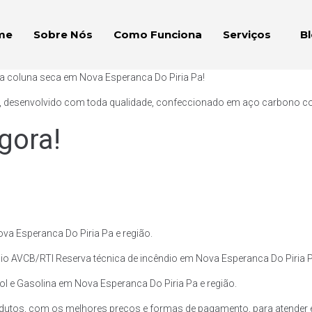
me
Sobre Nós
Como Funciona
Serviços
B
ça coluna seca em Nova Esperanca Do Piria Pa!
, desenvolvido com toda qualidade, confeccionado em aço carbono com p
gora!
a Esperanca Do Piria Pa e região.
io AVCB/RTI Reserva técnica de incêndio em Nova Esperanca Do Piria P
nol e Gasolina em Nova Esperanca Do Piria Pa e região.
dutos, com os melhores preços e formas de pagamento, para atender e