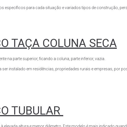
s específicos para cada situação e variados tipos de construção, perso
CO TAÇA COLUNA SECA
a parte superior, ficando a coluna, parte inferior, vazia.
ser instalado em residências, propriedades rurais e empresas, por poss
CO TUBULAR
 à elevada altura e menor diâmetro. Este modelo é mais indicado quand