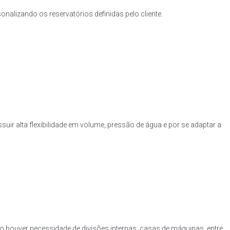
nalizando os reservatórios definidas pelo cliente.
uir alta flexibilidade em volume, pressão de água e por se adaptar a
o houver necessidade de divisões internas, casas de máquinas, entre