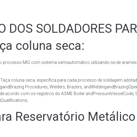
ÃO DOS SOLDADORES PA
ça coluna seca:
rocesso MIG com sistema semiautomático utilizando-se de arames c
co Taça coluna seca, específica para cada processo de soldagem ad
ingandBrazing Procedures, Welders, Brazers, andWeldingandBrazingOper
 de acordo com os registros do ASME Boiler andPressureVesselCode, Se
ualifications;
 Reservatório Metálico 