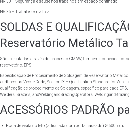
NR 33 – Segurança e saúde nos trabalhos em espaço confinado;
NR 35 – Trabalho em altura.
SOLDAS E QUALIFICAÇ
Reservatório Metálico Ta
São executadas através do processo GMAW, também conhecida como p
reservatório. EPS
Especificação de Procedimento de Soldagem de Reservatório Metáli
andPressureVesselCode, Section IX – Qualification Standard for Weld
qualificação de procedimento de Soldagem, específico para cada EPS,
Welders, Brazers, andWeldingandBrazingOperators: WeldingandBrazingQ
ACESSÓRIOS PADRÃO para
Boca de visita no teto (articulada com porta cadeado) Ø 600mm;