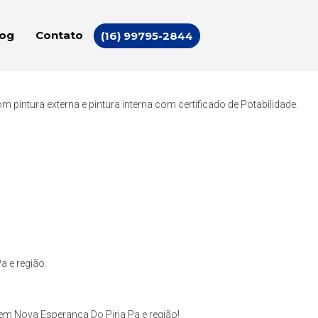
log
Contato
(16) 99795-2844
intura externa e pintura interna com certificado de Potabilidade.
a e região.
m Nova Esperanca Do Piria Pa e região!