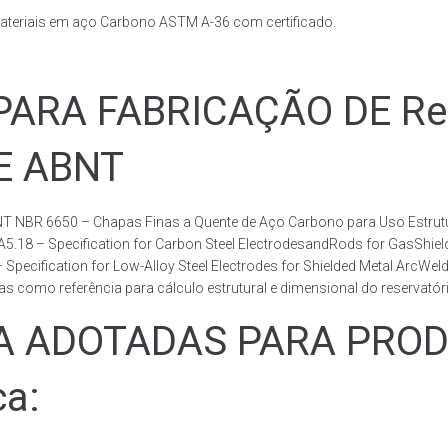
ateriais em aço Carbono ASTM A-36 com certificado.
RA FABRICAÇÃO DE Rese
DE ABNT
T NBR 6650 – Chapas Finas a Quente de Aço Carbono para Uso Estrutur
 A5.18 – Specification for Carbon Steel ElectrodesandRods for GasShie
fication for Low-Alloy Steel Electrodes for Shielded Metal ArcWelding
como referência para cálculo estrutural e dimensional do reservatóri
ADOTADAS PARA PRODUZ
ca: