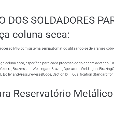
ÃO DOS SOLDADORES PA
ça coluna seca:
cesso MIG com sistema semiautomático utilizando-se de arames cobrea
 Taça coluna seca, específica para cada processo de soldagem adotad
 Welders, Brazers, andWeldingandBrazingOperators: WeldingandBrazingQua
E Boiler andPressureVesselCode, Section IX – Qualification Standard fo
 Reservatório Metálico 