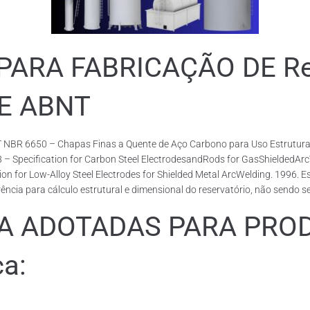
RA FABRICAÇÃO DE Rese
DE ABNT
 NBR 6650 – Chapas Finas a Quente de Aço Carbono para Uso Estrutural
18 – Specification for Carbon Steel ElectrodesandRods for GasShieldedA
or Low-Alloy Steel Electrodes for Shielded Metal ArcWelding. 1996. Esp
cia para cálculo estrutural e dimensional do reservatório, não sendo s
ADOTADAS PARA PRODUZ
ca: