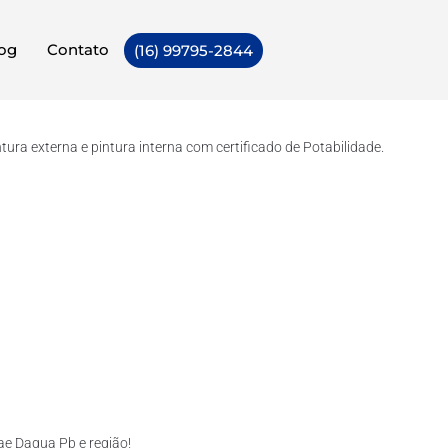
og
Contato
(16) 99795-2844
ra externa e pintura interna com certificado de Potabilidade.
ae Dagua Pb e região!