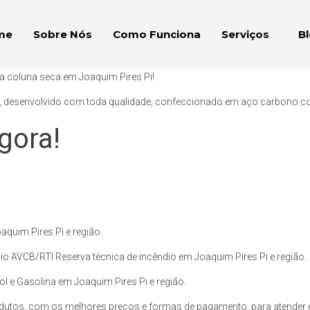
me
Sobre Nós
Como Funciona
Serviços
B
a coluna seca em Joaquim Pires Pi!
, desenvolvido com toda qualidade, confeccionado em aço carbono com p
gora!
quim Pires Pi e região.
io AVCB/RTI Reserva técnica de incêndio em Joaquim Pires Pi e região.
ol e Gasolina em Joaquim Pires Pi e região.
dutos, com os melhores preços e formas de pagamento, para atender e