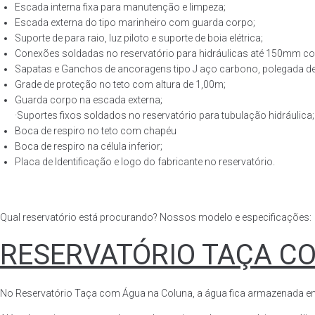
Escada interna fixa para manutenção e limpeza;
Escada externa do tipo marinheiro com guarda corpo;
Suporte de para raio, luz piloto e suporte de boia elétrica;
Conexões soldadas no reservatório para hidráulicas até 150mm con
Sapatas e Ganchos de ancoragens tipo J aço carbono, polegada de 
Grade de proteção no teto com altura de 1,00m;
Guarda corpo na escada externa;
·Suportes fixos soldados no reservatório para tubulação hidráulica;
Boca de respiro no teto com chapéu
Boca de respiro na célula inferior;
Placa de Identificação e logo do fabricante no reservatório.
Qual reservatório está procurando? Nossos modelo e especificações:
RESERVATÓRIO TAÇA C
No Reservatório Taça com Água na Coluna, a água fica armazenada em tod