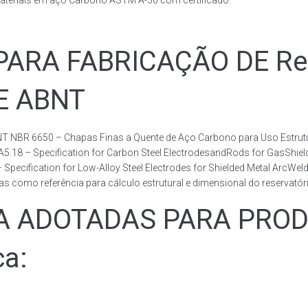
ateriais em aço Carbono ASTM A-36 com certificado.
RA FABRICAÇÃO DE Rese
DE ABNT
T NBR 6650 – Chapas Finas a Quente de Aço Carbono para Uso Estrutur
 A5.18 – Specification for Carbon Steel ElectrodesandRods for GasShie
fication for Low-Alloy Steel Electrodes for Shielded Metal ArcWelding
como referência para cálculo estrutural e dimensional do reservatóri
ADOTADAS PARA PRODUZ
ca: