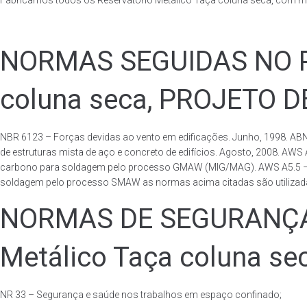
Fabricamos todos os Reservatório Metálico Taça coluna seca, com m
NORMAS SEGUIDAS NO PA
coluna seca, PROJETO 
NBR 6123 – Forças devidas ao vento em edificações. Junho, 1998. ABN
de estruturas mista de aço e concreto de edifícios. Agosto, 2008. AWS
carbono para soldagem pelo processo GMAW (MIG/MAG). AWS A5.5 – Speci
soldagem pelo processo SMAW as normas acima citadas são utilizadas 
NORMAS DE SEGURANÇA 
Metálico Taça coluna se
NR 33 – Segurança e saúde nos trabalhos em espaço confinado;