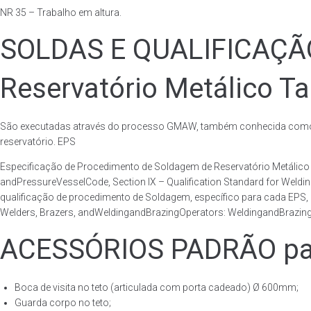
NR 35 – Trabalho em altura.
SOLDAS E QUALIFICAÇ
Reservatório Metálico Ta
São executadas através do processo GMAW, também conhecida como p
reservatório. EPS
Especificação de Procedimento de Soldagem de Reservatório Metáli
andPressureVesselCode, Section IX – Qualification Standard for Weld
qualificação de procedimento de Soldagem, específico para cada EPS,
Welders, Brazers, andWeldingandBrazingOperators: WeldingandBrazingQ
ACESSÓRIOS PADRÃO para
Boca de visita no teto (articulada com porta cadeado) Ø 600mm;
Guarda corpo no teto;