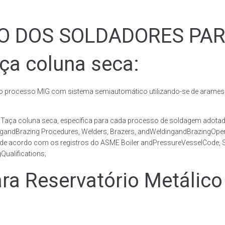
ÃO DOS SOLDADORES PA
ça coluna seca:
rocesso MIG com sistema semiautomático utilizando-se de arames c
co Taça coluna seca, específica para cada processo de soldagem ad
ingandBrazing Procedures, Welders, Brazers, andWeldingandBrazingOper
 de acordo com os registros do ASME Boiler andPressureVesselCode, Se
ualifications;
 Reservatório Metálico 