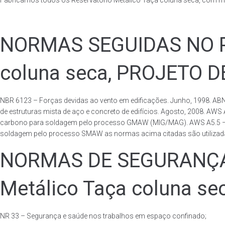
Fabricamos todos os Reservatório Metálico Taça coluna seca, com m
NORMAS SEGUIDAS NO PA
coluna seca, PROJETO 
NBR 6123 – Forças devidas ao vento em edificações. Junho, 1998. ABN
de estruturas mista de aço e concreto de edifícios. Agosto, 2008. AWS
carbono para soldagem pelo processo GMAW (MIG/MAG). AWS A5.5 – Speci
soldagem pelo processo SMAW as normas acima citadas são utilizadas 
NORMAS DE SEGURANÇA 
Metálico Taça coluna se
NR 33 – Segurança e saúde nos trabalhos em espaço confinado;