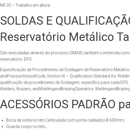
NR 35 – Trabalho em altura.
SOLDAS E QUALIFICAÇ
Reservatório Metálico Ta
São executadas através do processo GMAW, também conhecida como p
reservatório. EPS
Especificação de Procedimento de Soldagem de Reservatório Metáli
andPressureVesselCode, Section IX – Qualification Standard for Weld
qualificação de procedimento de Soldagem, específico para cada EPS,
Welders, Brazers, andWeldingandBrazingOperators: WeldingandBrazingQ
ACESSÓRIOS PADRÃO para
Boca de visita no teto (articulada com porta cadeado) Ø 600mm;
Guarda corpo no teto;