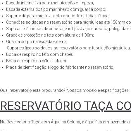
Escada interna fixa para manutenção e limpeza;
Escada externa do tipo marinheiro com guarda corpo;
Suporte de para raio, luz piloto e suporte de boia elétrica;
Conexões soldadas no reservatório para hidráulicas até 150mm con
Sapatas e Ganchos de ancoragens tipo J aço carbono, polegada de 
Grade de proteção no teto com altura de 1,00m;
Guarda corpo na escada externa;
·Suportes fixos soldados no reservatório para tubulação hidráulica;
Boca de respiro no teto com chapéu
Boca de respiro na célula inferior;
Placa de Identificação e logo do fabricante no reservatório.
Qual reservatório está procurando? Nossos modelo e especificações:
RESERVATÓRIO TAÇA C
No Reservatório Taça com Água na Coluna, a água fica armazenada em tod