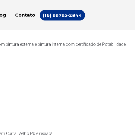
log
Contato
(16) 99795-2844
intura externa e pintura interna com certificado de Potabilidade.
 Curral Velho Pb e região!