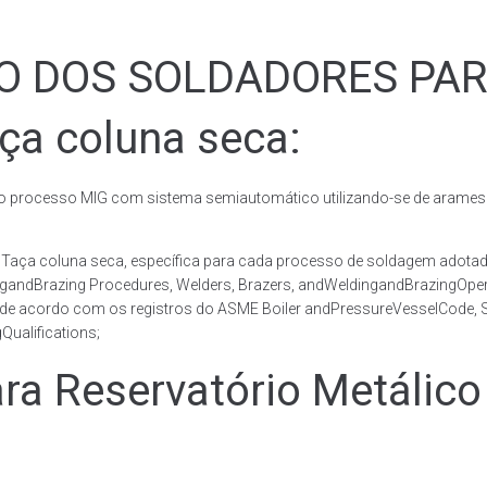
ÃO DOS SOLDADORES PA
ça coluna seca:
rocesso MIG com sistema semiautomático utilizando-se de arames c
co Taça coluna seca, específica para cada processo de soldagem ad
ingandBrazing Procedures, Welders, Brazers, andWeldingandBrazingOper
 de acordo com os registros do ASME Boiler andPressureVesselCode, Se
ualifications;
 Reservatório Metálico 