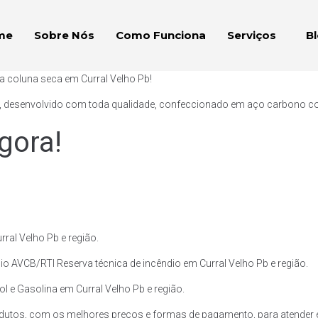
me
Sobre Nós
Como Funciona
Serviços
B
a coluna seca em Curral Velho Pb!
, desenvolvido com toda qualidade, confeccionado em aço carbono com p
gora!
ral Velho Pb e região.
o AVCB/RTI Reserva técnica de incêndio em Curral Velho Pb e região.
ol e Gasolina em Curral Velho Pb e região.
utos, com os melhores preços e formas de pagamento, para atender em