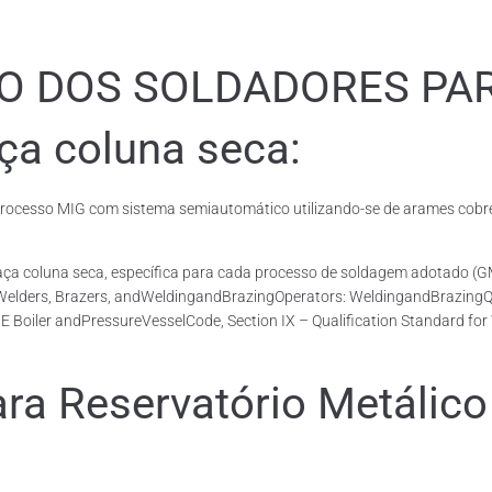
ÃO DOS SOLDADORES PA
ça coluna seca:
cesso MIG com sistema semiautomático utilizando-se de arames cobrea
 Taça coluna seca, específica para cada processo de soldagem adotad
 Welders, Brazers, andWeldingandBrazingOperators: WeldingandBrazingQua
E Boiler andPressureVesselCode, Section IX – Qualification Standard fo
 Reservatório Metálico 