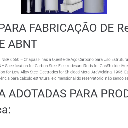
RA FABRICAÇÃO DE Rese
DE ABNT
 NBR 6650 – Chapas Finas a Quente de Aço Carbono para Uso Estrutural
18 – Specification for Carbon Steel ElectrodesandRods for GasShieldedA
or Low-Alloy Steel Electrodes for Shielded Metal ArcWelding. 1996. Esp
cia para cálculo estrutural e dimensional do reservatório, não sendo s
ADOTADAS PARA PRODUZ
ca: