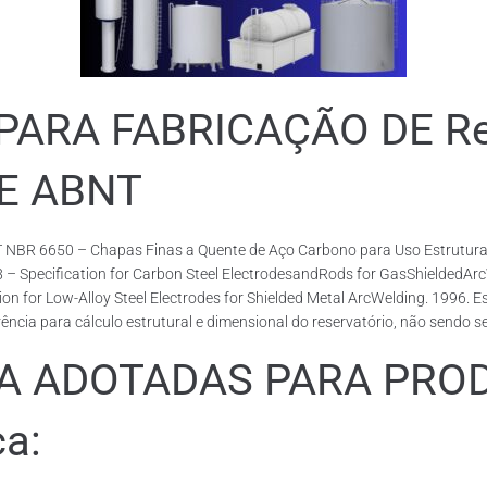
RA FABRICAÇÃO DE Rese
DE ABNT
 NBR 6650 – Chapas Finas a Quente de Aço Carbono para Uso Estrutural
18 – Specification for Carbon Steel ElectrodesandRods for GasShieldedA
or Low-Alloy Steel Electrodes for Shielded Metal ArcWelding. 1996. Esp
cia para cálculo estrutural e dimensional do reservatório, não sendo s
ADOTADAS PARA PRODUZ
ca: