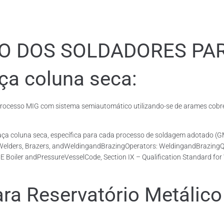
ÃO DOS SOLDADORES PA
ça coluna seca:
cesso MIG com sistema semiautomático utilizando-se de arames cobrea
 Taça coluna seca, específica para cada processo de soldagem adotad
 Welders, Brazers, andWeldingandBrazingOperators: WeldingandBrazingQua
E Boiler andPressureVesselCode, Section IX – Qualification Standard fo
 Reservatório Metálico 