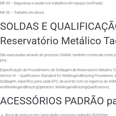
NR 33 – Segurança e saúde nos trabalhos em espaço confinado;
NR 35 – Trabalho em altura.
SOLDAS E QUALIFICAÇ
Reservatório Metálico Ta
São executadas através do processo GMAW, também conhecida como pro
EPS
Especificação de Procedimento de Soldagem de Reservatório Metálico
Section IX – Qualification Standard for WeldingandBrazing Procedures,
Soldagem, específico para cada EPS, de acordo com os registros do ASM
andWeldingandBrazingOperators: WeldingandBrazingQualifications;
ACESSÓRIOS PADRÃO para
Boca de visita no teto (articulada com porta cadeado) Ø 600mm;