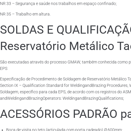
NR 33 – Segurança e saúde nos trabalhos em espaço confinado;
NR 35 – Trabalho em altura.
SOLDAS E QUALIFICAÇ
Reservatório Metálico Ta
São executadas através do processo GMAW, também conhecida como pro
EPS
Especificação de Procedimento de Soldagem de Reservatório Metálico
Section IX – Qualification Standard for WeldingandBrazing Procedures,
Soldagem, específico para cada EPS, de acordo com os registros do ASM
andWeldingandBrazingOperators: WeldingandBrazingQualifications;
ACESSÓRIOS PADRÃO para
Boca de visita no teto (articulada com porta cadeado) Ø 600mm;