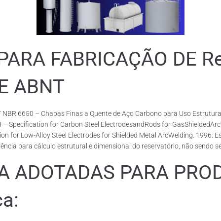
RA FABRICAÇÃO DE Rese
DE ABNT
 NBR 6650 – Chapas Finas a Quente de Aço Carbono para Uso Estrutural
18 – Specification for Carbon Steel ElectrodesandRods for GasShieldedA
or Low-Alloy Steel Electrodes for Shielded Metal ArcWelding. 1996. Esp
cia para cálculo estrutural e dimensional do reservatório, não sendo s
ADOTADAS PARA PRODUZ
ca: