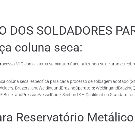
ÃO DOS SOLDADORES PA
ça coluna seca:
cesso MIG com sistema semiautomático utilizando-se de arames cobrea
 Taça coluna seca, específica para cada processo de soldagem adotad
 Welders, Brazers, andWeldingandBrazingOperators: WeldingandBrazingQua
E Boiler andPressureVesselCode, Section IX – Qualification Standard fo
 Reservatório Metálico 