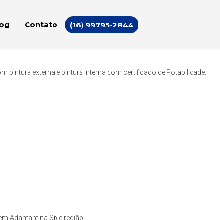
log
Contato
(16) 99795-2844
intura externa e pintura interna com certificado de Potabilidade.
em Adamantina Sp e região!