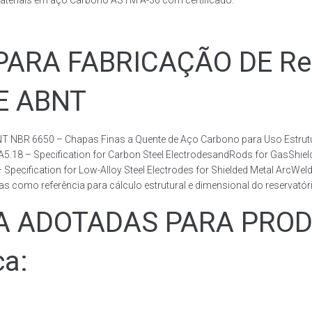
ateriais em aço Carbono ASTM A-36 com certificado.
RA FABRICAÇÃO DE Rese
DE ABNT
T NBR 6650 – Chapas Finas a Quente de Aço Carbono para Uso Estrutur
 A5.18 – Specification for Carbon Steel ElectrodesandRods for GasShie
fication for Low-Alloy Steel Electrodes for Shielded Metal ArcWelding
como referência para cálculo estrutural e dimensional do reservatóri
ADOTADAS PARA PRODUZ
ca: