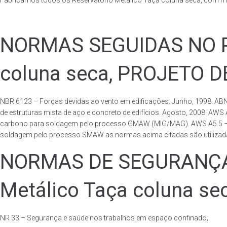
Fabricamos todos os Reservatório Metálico Taça coluna seca, com m
NORMAS SEGUIDAS NO PA
coluna seca, PROJETO 
NBR 6123 – Forças devidas ao vento em edificações. Junho, 1998. ABN
de estruturas mista de aço e concreto de edifícios. Agosto, 2008. AWS
carbono para soldagem pelo processo GMAW (MIG/MAG). AWS A5.5 – Speci
soldagem pelo processo SMAW as normas acima citadas são utilizadas 
NORMAS DE SEGURANÇA 
Metálico Taça coluna se
NR 33 – Segurança e saúde nos trabalhos em espaço confinado;