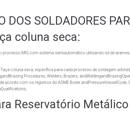
ÃO DOS SOLDADORES PA
ça coluna seca:
rocesso MIG com sistema semiautomático utilizando-se de arames c
co Taça coluna seca, específica para cada processo de soldagem ad
ingandBrazing Procedures, Welders, Brazers, andWeldingandBrazingOper
 de acordo com os registros do ASME Boiler andPressureVesselCode, Se
ualifications;
 Reservatório Metálico 