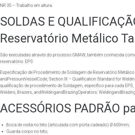
NR 35 – Trabalho em altura.
SOLDAS E QUALIFICAÇ
Reservatório Metálico Ta
São executadas através do processo GMAW, também conhecida como p
reservatório. EPS
Especificação de Procedimento de Soldagem de Reservatório Metáli
andPressureVesselCode, Section IX – Qualification Standard for Weld
qualificação de procedimento de Soldagem, específico para cada EPS,
Welders, Brazers, andWeldingandBrazingOperators: WeldingandBrazingQ
ACESSÓRIOS PADRÃO para
Boca de visita no teto (articulada com porta cadeado) Ø 600mm;
Guarda corpo no teto;