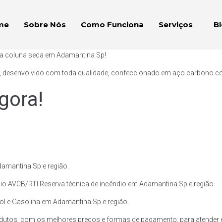
me
Sobre Nós
Como Funciona
Serviços
B
aça coluna seca em Adamantina Sp!
, desenvolvido com toda qualidade, confeccionado em aço carbono com p
gora!
amantina Sp e região.
io AVCB/RTI Reserva técnica de incêndio em Adamantina Sp e região.
nol e Gasolina em Adamantina Sp e região.
dutos, com os melhores preços e formas de pagamento, para atender 