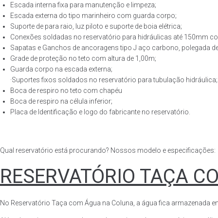
Escada interna fixa para manutenção e limpeza;
Escada externa do tipo marinheiro com guarda corpo;
Suporte de para raio, luz piloto e suporte de boia elétrica;
Conexões soldadas no reservatório para hidráulicas até 150mm con
Sapatas e Ganchos de ancoragens tipo J aço carbono, polegada de 
Grade de proteção no teto com altura de 1,00m;
Guarda corpo na escada externa;
·Suportes fixos soldados no reservatório para tubulação hidráulica;
Boca de respiro no teto com chapéu
Boca de respiro na célula inferior;
Placa de Identificação e logo do fabricante no reservatório.
Qual reservatório está procurando? Nossos modelo e especificações:
RESERVATÓRIO TAÇA C
No Reservatório Taça com Água na Coluna, a água fica armazenada em tod