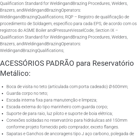
Qualification Standard for WeldingandBrazing Procedures, Welders,
Brazers, andWeldingandBrazingOperators:
WeldingandBrazingQualifications; RQP – Registro de qualificação de
procedimento de Soldagem, específico para cada EPS, de acordo com os
registros do ASME Boiler andPressureVesselCode, Section IX –
Qualification Standard for WeldingandBrazing Procedures, Welders,
Brazers, andWeldingandBrazingOperators:
WeldingandBrazingQualifications;
ACESSÓRIOS PADRÃO para Reservatório
Metálico:
Boca de visita no teto (articulada com porta cadeado) Ø 600mm;
Guarda corpo no teto;
Escada interna fixa para manutenção e limpeza;
Escada externa do tipo marinheiro com guarda corpo;
Suporte de para raio, luz piloto e suporte de boia elétrica;
Conexões soldadas no reservatório para hidráulicas até 150mm
conforme projeto fornecido pelo comprador, exceto flanges.
Sapatas e Ganchos de ancoragens tipo J aço carbono, polegada de