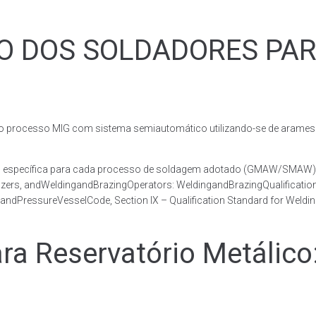
ÃO DOS SOLDADORES PA
rocesso MIG com sistema semiautomático utilizando-se de arames c
co, específica para cada processo de soldagem adotado (GMAW/SMAW)
razers, andWeldingandBrazingOperators: WeldingandBrazingQualificatio
andPressureVesselCode, Section IX – Qualification Standard for Weldi
 Reservatório Metálico