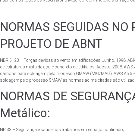
Fabricamos todos os Reservatório Metálico, com materiais em aço C
NORMAS SEGUIDAS NO PA
PROJETO DE ABNT
NBR 6123 – Forças devidas ao vento em edificações. Junho, 1998. ABN
de estruturas mista de aço e concreto de edifícios. Agosto, 2008. AWS
carbono para soldagem pelo processo GMAW (MIG/MAG). AWS A5.5 – Speci
soldagem pelo processo SMAW as normas acima citadas são utilizadas 
NORMAS DE SEGURANÇA 
Metálico:
NR 33 – Segurança e saúde nos trabalhos em espaço confinado;