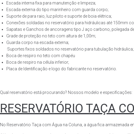
Escada interna fixa para manutenção e limpeza;
Escada externa do tipo marinheiro com guarda corpo;
Suporte de para raio, luz piloto e suporte de boia elétrica;
Conexões soldadas no reservatório para hidráulicas até 150mm con
Sapatas e Ganchos de ancoragens tipo J aço carbono, polegada de 
Grade de proteção no teto com altura de 1,00m;
Guarda corpo na escada externa;
·Suportes fixos soldados no reservatório para tubulação hidráulica;
Boca de respiro no teto com chapéu
Boca de respiro na célula inferior;
Placa de Identificação e logo do fabricante no reservatório.
Qual reservatório está procurando? Nossos modelo e especificações:
RESERVATÓRIO TAÇA C
No Reservatório Taça com Água na Coluna, a água fica armazenada em tod