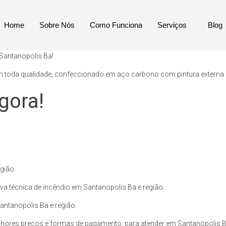
Home
Sobre Nós
Como Funciona
Serviços
Blog
 Santanopolis Ba!
 toda qualidade, confeccionado em aço carbono com pintura externa e p
gora!
gião.
va técnica de incêndio em Santanopolis Ba e região.
Santanopolis Ba e região.
hores preços e formas de pagamento, para atender em Santanopolis Ba