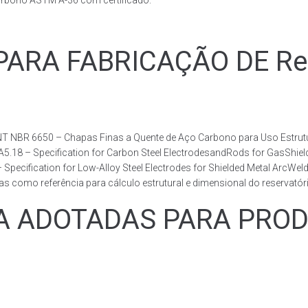
arbono ASTM A-36 com certificado.
RA FABRICAÇÃO DE Reser
T NBR 6650 – Chapas Finas a Quente de Aço Carbono para Uso Estrutur
 A5.18 – Specification for Carbon Steel ElectrodesandRods for GasShie
fication for Low-Alloy Steel Electrodes for Shielded Metal ArcWelding
como referência para cálculo estrutural e dimensional do reservatóri
ADOTADAS PARA PRODUZ