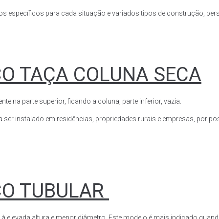
s específicos para cada situação e variados tipos de construção, perso
CO TAÇA COLUNA SECA
a parte superior, ficando a coluna, parte inferior, vazia.
ser instalado em residências, propriedades rurais e empresas, por poss
CO TUBULAR
 à elevada altura e menor diâmetro. Este modelo é mais indicado quand