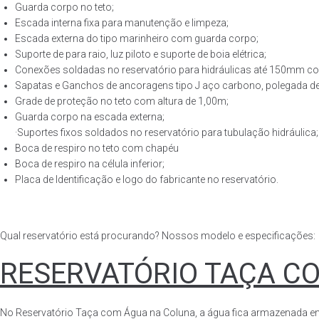
Guarda corpo no teto;
Escada interna fixa para manutenção e limpeza;
Escada externa do tipo marinheiro com guarda corpo;
Suporte de para raio, luz piloto e suporte de boia elétrica;
Conexões soldadas no reservatório para hidráulicas até 150mm con
Sapatas e Ganchos de ancoragens tipo J aço carbono, polegada de 
Grade de proteção no teto com altura de 1,00m;
Guarda corpo na escada externa;
·Suportes fixos soldados no reservatório para tubulação hidráulica;
Boca de respiro no teto com chapéu
Boca de respiro na célula inferior;
Placa de Identificação e logo do fabricante no reservatório.
Qual reservatório está procurando? Nossos modelo e especificações:
RESERVATÓRIO TAÇA C
No Reservatório Taça com Água na Coluna, a água fica armazenada em tod