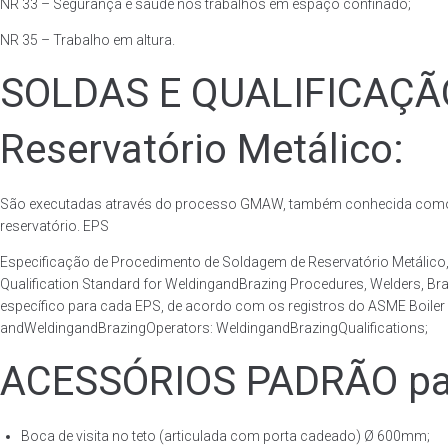
NR 33 – Segurança e saúde nos trabalhos em espaço confinado;
NR 35 – Trabalho em altura.
SOLDAS E QUALIFICAÇ
Reservatório Metálico:
São executadas através do processo GMAW, também conhecida como p
reservatório. EPS
Especificação de Procedimento de Soldagem de Reservatório Metáli
Qualification Standard for WeldingandBrazing Procedures, Welders, B
específico para cada EPS, de acordo com os registros do ASME Boiler 
andWeldingandBrazingOperators: WeldingandBrazingQualifications;
ACESSÓRIOS PADRÃO para
Boca de visita no teto (articulada com porta cadeado) Ø 600mm;