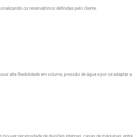
nalizando os reservatórios definidas pelo cliente.
uir alta flexibilidade em volume, pressão de água e por se adaptar a
o houver necessidade de divisões internas, casas de máquinas, entre