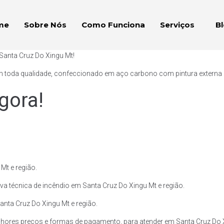
me
Sobre Nós
Como Funciona
Serviços
B
Santa Cruz Do Xingu Mt!
 toda qualidade, confeccionado em aço carbono com pintura externa e p
gora!
Mt e região.
a técnica de incêndio em Santa Cruz Do Xingu Mt e região.
anta Cruz Do Xingu Mt e região.
hores preços e formas de pagamento, para atender em Santa Cruz Do X