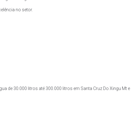
lência no setor.
ua de 30.000 litros até 300.000 litros em Santa Cruz Do Xingu Mt e