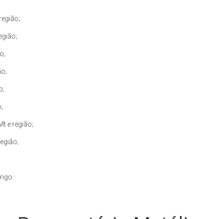
região;
egião;
o;
ão;
o;
;
t e região;
egião;
rigo