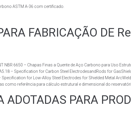
arbono ASTM A-36 com certificado.
RA FABRICAÇÃO DE Reser
T NBR 6650 – Chapas Finas a Quente de Aço Carbono para Uso Estrutur
 A5.18 – Specification for Carbon Steel ElectrodesandRods for GasShie
fication for Low-Alloy Steel Electrodes for Shielded Metal ArcWelding
como referência para cálculo estrutural e dimensional do reservatóri
ADOTADAS PARA PRODUZ