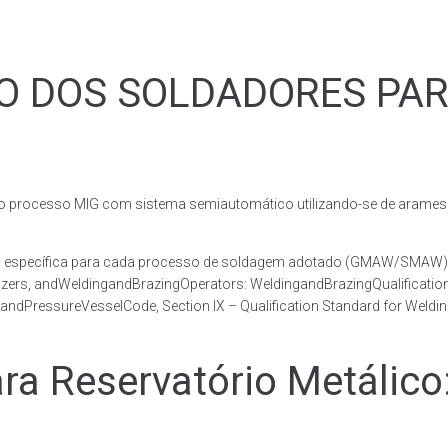
ÃO DOS SOLDADORES PA
rocesso MIG com sistema semiautomático utilizando-se de arames c
co, específica para cada processo de soldagem adotado (GMAW/SMAW)
razers, andWeldingandBrazingOperators: WeldingandBrazingQualificatio
andPressureVesselCode, Section IX – Qualification Standard for Weldi
 Reservatório Metálico