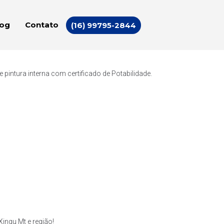
log
Contato
(16) 99795-2844
intura interna com certificado de Potabilidade.
ingu Mt e região!