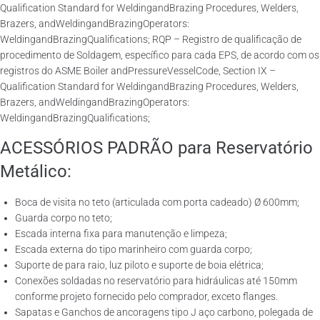
Qualification Standard for WeldingandBrazing Procedures, Welders,
Brazers, andWeldingandBrazingOperators:
WeldingandBrazingQualifications; RQP – Registro de qualificação de
procedimento de Soldagem, específico para cada EPS, de acordo com os
registros do ASME Boiler andPressureVesselCode, Section IX –
Qualification Standard for WeldingandBrazing Procedures, Welders,
Brazers, andWeldingandBrazingOperators:
WeldingandBrazingQualifications;
ACESSÓRIOS PADRÃO para Reservatório
Metálico:
Boca de visita no teto (articulada com porta cadeado) Ø 600mm;
Guarda corpo no teto;
Escada interna fixa para manutenção e limpeza;
Escada externa do tipo marinheiro com guarda corpo;
Suporte de para raio, luz piloto e suporte de boia elétrica;
Conexões soldadas no reservatório para hidráulicas até 150mm
conforme projeto fornecido pelo comprador, exceto flanges.
Sapatas e Ganchos de ancoragens tipo J aço carbono, polegada de