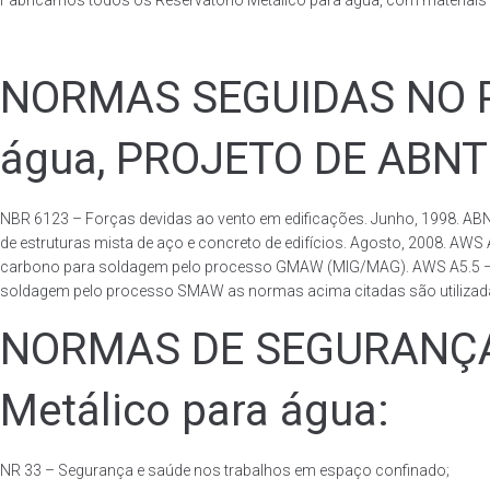
Fabricamos todos os Reservatório Metálico para água, com materiai
NORMAS SEGUIDAS NO PA
água, PROJETO DE ABNT
NBR 6123 – Forças devidas ao vento em edificações. Junho, 1998. ABN
de estruturas mista de aço e concreto de edifícios. Agosto, 2008. AWS
carbono para soldagem pelo processo GMAW (MIG/MAG). AWS A5.5 – Speci
soldagem pelo processo SMAW as normas acima citadas são utilizadas 
NORMAS DE SEGURANÇA 
Metálico para água:
NR 33 – Segurança e saúde nos trabalhos em espaço confinado;