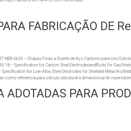
s em aço Carbono ASTM A-36 com certificado.
RA FABRICAÇÃO DE Reser
T NBR 6650 – Chapas Finas a Quente de Aço Carbono para Uso Estrutur
 A5.18 – Specification for Carbon Steel ElectrodesandRods for GasShie
fication for Low-Alloy Steel Electrodes for Shielded Metal ArcWelding
como referência para cálculo estrutural e dimensional do reservatóri
ADOTADAS PARA PRODUZ