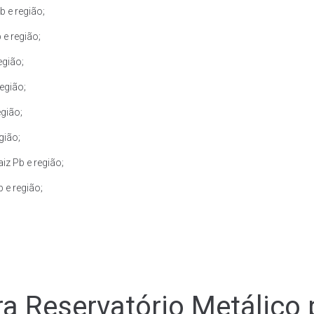
 e região;
e região;
egião;
egião;
gião;
gião;
iz Pb e região;
 e região;
a Reservatório Metálico 