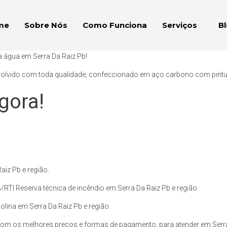
me
Sobre Nós
Como Funciona
Serviços
B
a água em Serra Da Raiz Pb!
volvido com toda qualidade, confeccionado em aço carbono com pintura 
gora!
iz Pb e região.
RTI Reserva técnica de incêndio em Serra Da Raiz Pb e região.
olina em Serra Da Raiz Pb e região.
om os melhores preços e formas de pagamento, para atender em Serra 