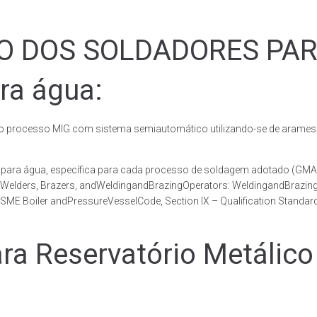
ÃO DOS SOLDADORES PA
ra água:
rocesso MIG com sistema semiautomático utilizando-se de arames c
co para água, específica para cada processo de soldagem adotado 
, Welders, Brazers, andWeldingandBrazingOperators: WeldingandBrazingQ
ME Boiler andPressureVesselCode, Section IX – Qualification Standard
 Reservatório Metálico 