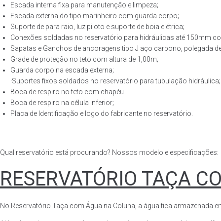
Escada interna fixa para manutenção e limpeza;
Escada externa do tipo marinheiro com guarda corpo;
Suporte de para raio, luz piloto e suporte de boia elétrica;
Conexões soldadas no reservatório para hidráulicas até 150mm con
Sapatas e Ganchos de ancoragens tipo J aço carbono, polegada de 
Grade de proteção no teto com altura de 1,00m;
Guarda corpo na escada externa;
·Suportes fixos soldados no reservatório para tubulação hidráulica;
Boca de respiro no teto com chapéu
Boca de respiro na célula inferior;
Placa de Identificação e logo do fabricante no reservatório.
Qual reservatório está procurando? Nossos modelo e especificações:
RESERVATÓRIO TAÇA C
No Reservatório Taça com Água na Coluna, a água fica armazenada em tod