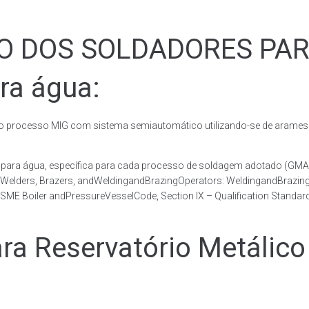
ÃO DOS SOLDADORES PA
ra água:
rocesso MIG com sistema semiautomático utilizando-se de arames c
co para água, específica para cada processo de soldagem adotado 
, Welders, Brazers, andWeldingandBrazingOperators: WeldingandBrazingQ
ME Boiler andPressureVesselCode, Section IX – Qualification Standard
 Reservatório Metálico 