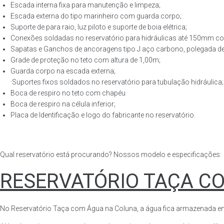
Escada interna fixa para manutenção e limpeza;
Escada externa do tipo marinheiro com guarda corpo;
Suporte de para raio, luz piloto e suporte de boia elétrica;
Conexões soldadas no reservatório para hidráulicas até 150mm con
Sapatas e Ganchos de ancoragens tipo J aço carbono, polegada de 
Grade de proteção no teto com altura de 1,00m;
Guarda corpo na escada externa;
·Suportes fixos soldados no reservatório para tubulação hidráulica;
Boca de respiro no teto com chapéu
Boca de respiro na célula inferior;
Placa de Identificação e logo do fabricante no reservatório.
Qual reservatório está procurando? Nossos modelo e especificações:
RESERVATÓRIO TAÇA C
No Reservatório Taça com Água na Coluna, a água fica armazenada em tod