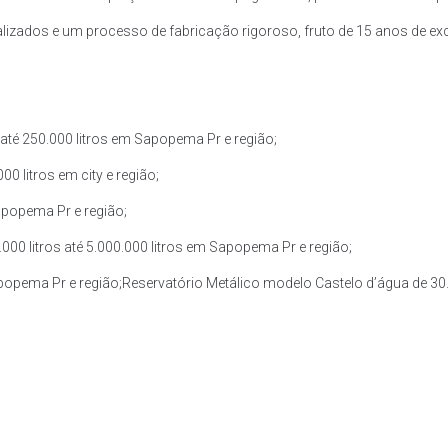
zados e um processo de fabricação rigoroso, fruto de 15 anos de exce
até 250.000 litros em Sapopema Pr e região;
0 litros em city e região;
apopema Pr e região;
00 litros até 5.000.000 litros em Sapopema Pr e região;
apopema Pr e região;Reservatório Metálico modelo Castelo d’água de 30.