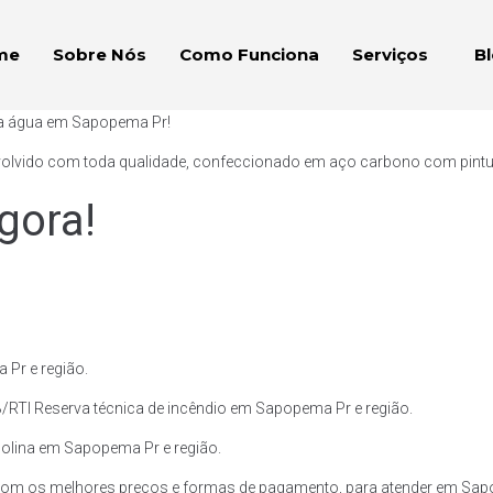
me
Sobre Nós
Como Funciona
Serviços
B
ara água em Sapopema Pr!
volvido com toda qualidade, confeccionado em aço carbono com pintura 
gora!
Pr e região.
/RTI Reserva técnica de incêndio em Sapopema Pr e região.
asolina em Sapopema Pr e região.
com os melhores preços e formas de pagamento, para atender em Sapo