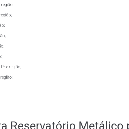
região;
região;
ão;
ão;
ão;
o;
Pr e região;
região;
a Reservatório Metálico 