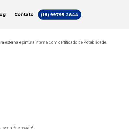
log
Contato
(16) 99795-2844
externa e pintura interna com certificado de Potabilidade.
pema Pr e região!