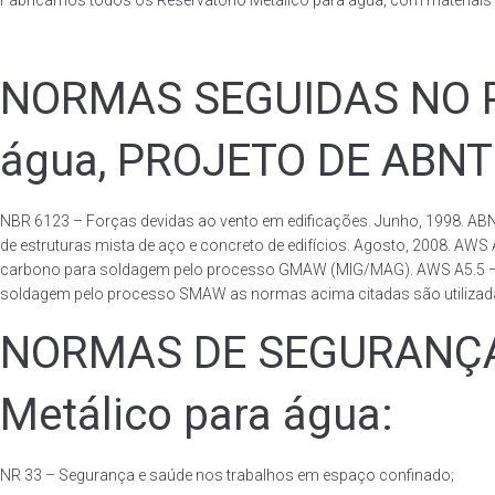
Fabricamos todos os Reservatório Metálico para água, com materiai
NORMAS SEGUIDAS NO PA
água, PROJETO DE ABNT
NBR 6123 – Forças devidas ao vento em edificações. Junho, 1998. ABN
de estruturas mista de aço e concreto de edifícios. Agosto, 2008. AWS
carbono para soldagem pelo processo GMAW (MIG/MAG). AWS A5.5 – Speci
soldagem pelo processo SMAW as normas acima citadas são utilizadas 
NORMAS DE SEGURANÇA 
Metálico para água:
NR 33 – Segurança e saúde nos trabalhos em espaço confinado;