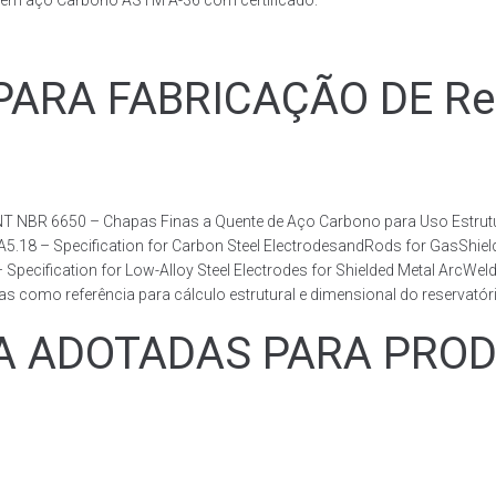
s em aço Carbono ASTM A-36 com certificado.
RA FABRICAÇÃO DE Reser
T NBR 6650 – Chapas Finas a Quente de Aço Carbono para Uso Estrutur
 A5.18 – Specification for Carbon Steel ElectrodesandRods for GasShie
fication for Low-Alloy Steel Electrodes for Shielded Metal ArcWelding
como referência para cálculo estrutural e dimensional do reservatóri
ADOTADAS PARA PRODUZ