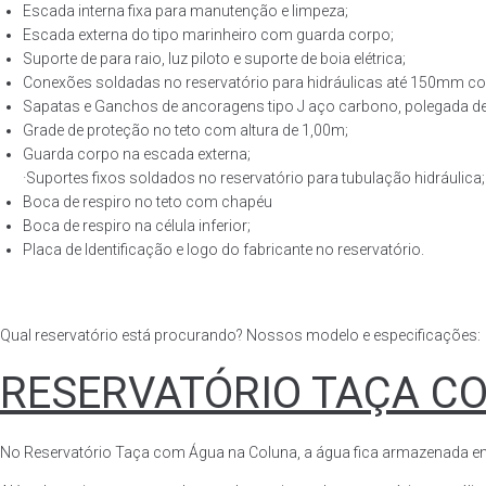
Escada interna fixa para manutenção e limpeza;
Escada externa do tipo marinheiro com guarda corpo;
Suporte de para raio, luz piloto e suporte de boia elétrica;
Conexões soldadas no reservatório para hidráulicas até 150mm con
Sapatas e Ganchos de ancoragens tipo J aço carbono, polegada de 
Grade de proteção no teto com altura de 1,00m;
Guarda corpo na escada externa;
·Suportes fixos soldados no reservatório para tubulação hidráulica;
Boca de respiro no teto com chapéu
Boca de respiro na célula inferior;
Placa de Identificação e logo do fabricante no reservatório.
Qual reservatório está procurando? Nossos modelo e especificações:
RESERVATÓRIO TAÇA C
No Reservatório Taça com Água na Coluna, a água fica armazenada em tod