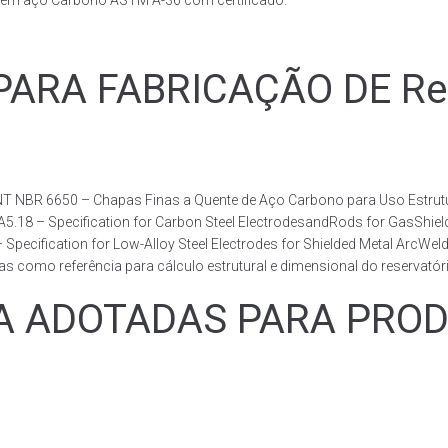
s em aço Carbono ASTM A-36 com certificado.
RA FABRICAÇÃO DE Reser
T NBR 6650 – Chapas Finas a Quente de Aço Carbono para Uso Estrutur
 A5.18 – Specification for Carbon Steel ElectrodesandRods for GasShie
fication for Low-Alloy Steel Electrodes for Shielded Metal ArcWelding
como referência para cálculo estrutural e dimensional do reservatóri
ADOTADAS PARA PRODUZ