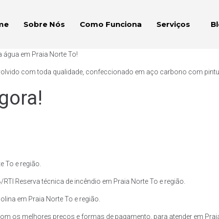
me
Sobre Nós
Como Funciona
Serviços
B
a água em Praia Norte To!
volvido com toda qualidade, confeccionado em aço carbono com pintura 
gora!
 To e região.
RTI Reserva técnica de incêndio em Praia Norte To e região.
olina em Praia Norte To e região.
om os melhores preços e formas de pagamento, para atender em Praia 