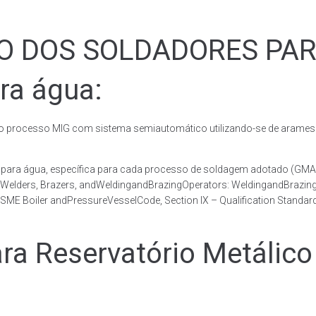
ÃO DOS SOLDADORES PA
ra água:
rocesso MIG com sistema semiautomático utilizando-se de arames c
co para água, específica para cada processo de soldagem adotado 
, Welders, Brazers, andWeldingandBrazingOperators: WeldingandBrazingQ
ME Boiler andPressureVesselCode, Section IX – Qualification Standard
 Reservatório Metálico 