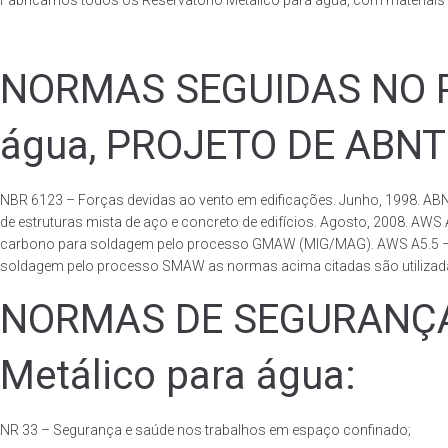
Fabricamos todos os Reservatório Metálico para água, com materiai
NORMAS SEGUIDAS NO PA
água, PROJETO DE ABNT
NBR 6123 – Forças devidas ao vento em edificações. Junho, 1998. ABN
de estruturas mista de aço e concreto de edifícios. Agosto, 2008. AWS
carbono para soldagem pelo processo GMAW (MIG/MAG). AWS A5.5 – Speci
soldagem pelo processo SMAW as normas acima citadas são utilizadas 
NORMAS DE SEGURANÇA 
Metálico para água:
NR 33 – Segurança e saúde nos trabalhos em espaço confinado;