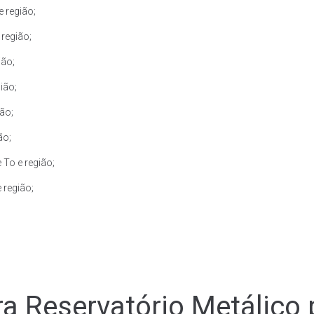
 região;
região;
ião;
ião;
ão;
ão;
 To e região;
 região;
a Reservatório Metálico 