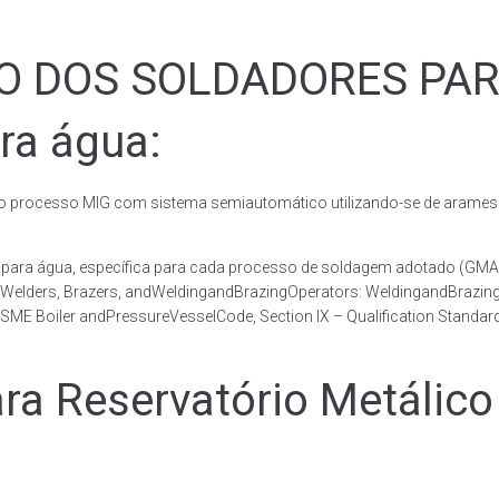
ÃO DOS SOLDADORES PA
ra água:
rocesso MIG com sistema semiautomático utilizando-se de arames c
co para água, específica para cada processo de soldagem adotado 
, Welders, Brazers, andWeldingandBrazingOperators: WeldingandBrazingQ
ME Boiler andPressureVesselCode, Section IX – Qualification Standard
 Reservatório Metálico 