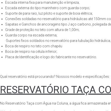
Escada interna fixa para manutenção e limpeza;
Escada externa do tipo marinheiro com guarda corpo;
Suporte de para raio, luz piloto e suporte de boia elétrica;
Conexões soldadas no reservatório para hidráulicas até 150mm con
Sapatas e Ganchos de ancoragens tipo J aço carbono, polegada de 
Grade de proteção no teto com altura de 1,00m;
Guarda corpo na escada externa;
·Suportes fixos soldados no reservatório para tubulação hidráulica;
Boca de respiro no teto com chapéu
Boca de respiro na célula inferior;
Placa de Identificação e logo do fabricante no reservatório.
Qual reservatório está procurando? Nossos modelo e especificações:
RESERVATÓRIO TAÇA C
No Reservatório Taça com Água na Coluna, a água fica armazenada em tod