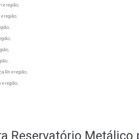
 e região;
e região;
gião;
egião;
gião;
gião;
a Rn e região;
 e região;
a Reservatório Metálico 