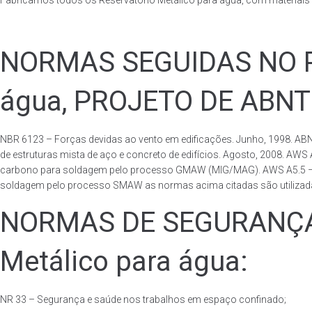
Fabricamos todos os Reservatório Metálico para água, com materiai
NORMAS SEGUIDAS NO PA
água, PROJETO DE ABNT
NBR 6123 – Forças devidas ao vento em edificações. Junho, 1998. ABN
de estruturas mista de aço e concreto de edifícios. Agosto, 2008. AWS
carbono para soldagem pelo processo GMAW (MIG/MAG). AWS A5.5 – Speci
soldagem pelo processo SMAW as normas acima citadas são utilizadas 
NORMAS DE SEGURANÇA 
Metálico para água:
NR 33 – Segurança e saúde nos trabalhos em espaço confinado;