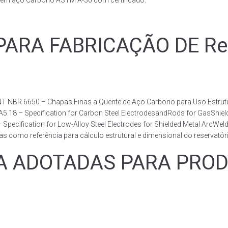
s em aço Carbono ASTM A-36 com certificado.
RA FABRICAÇÃO DE Reser
T NBR 6650 – Chapas Finas a Quente de Aço Carbono para Uso Estrutur
 A5.18 – Specification for Carbon Steel ElectrodesandRods for GasShie
fication for Low-Alloy Steel Electrodes for Shielded Metal ArcWelding
como referência para cálculo estrutural e dimensional do reservatóri
ADOTADAS PARA PRODUZ