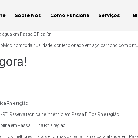
me
Sobre Nós
Como Funciona
Serviços
B
a água em Passa E Fica Rn!
volvido com toda qualidade, confeccionado em aço carbono com pintura 
gora!
ca Rn e região.
/RTI Reserva técnica de incêndio em Passa E Fica Rn e região.
solina em Passa E Fica Rn e região.
com os melhores preços e formas de pagamento, para atender em Passa