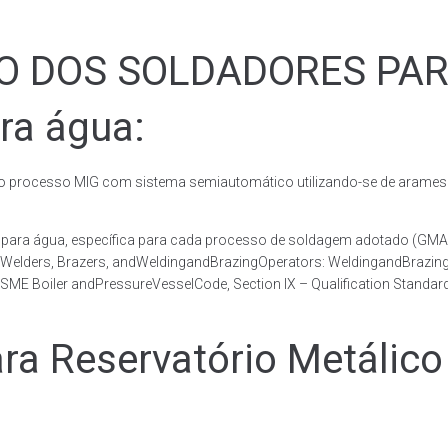
ÃO DOS SOLDADORES PA
ra água:
rocesso MIG com sistema semiautomático utilizando-se de arames c
co para água, específica para cada processo de soldagem adotado 
, Welders, Brazers, andWeldingandBrazingOperators: WeldingandBrazingQ
ME Boiler andPressureVesselCode, Section IX – Qualification Standard
 Reservatório Metálico 