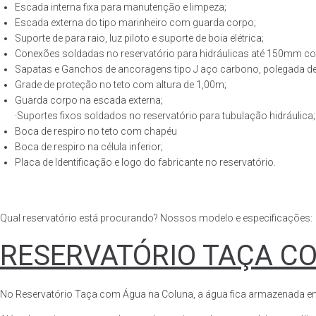
Escada interna fixa para manutenção e limpeza;
Escada externa do tipo marinheiro com guarda corpo;
Suporte de para raio, luz piloto e suporte de boia elétrica;
Conexões soldadas no reservatório para hidráulicas até 150mm con
Sapatas e Ganchos de ancoragens tipo J aço carbono, polegada de 
Grade de proteção no teto com altura de 1,00m;
Guarda corpo na escada externa;
·Suportes fixos soldados no reservatório para tubulação hidráulica;
Boca de respiro no teto com chapéu
Boca de respiro na célula inferior;
Placa de Identificação e logo do fabricante no reservatório.
Qual reservatório está procurando? Nossos modelo e especificações:
RESERVATÓRIO TAÇA C
No Reservatório Taça com Água na Coluna, a água fica armazenada em tod