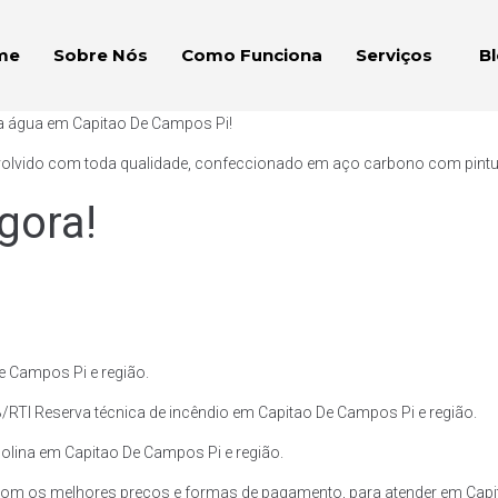
me
Sobre Nós
Como Funciona
Serviços
B
ra água em Capitao De Campos Pi!
volvido com toda qualidade, confeccionado em aço carbono com pintura 
gora!
e Campos Pi e região.
/RTI Reserva técnica de incêndio em Capitao De Campos Pi e região.
solina em Capitao De Campos Pi e região.
com os melhores preços e formas de pagamento, para atender em Capit