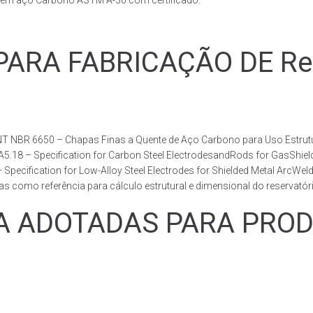
s em aço Carbono ASTM A-36 com certificado.
RA FABRICAÇÃO DE Reser
T NBR 6650 – Chapas Finas a Quente de Aço Carbono para Uso Estrutur
 A5.18 – Specification for Carbon Steel ElectrodesandRods for GasShie
fication for Low-Alloy Steel Electrodes for Shielded Metal ArcWelding
como referência para cálculo estrutural e dimensional do reservatóri
ADOTADAS PARA PRODUZ