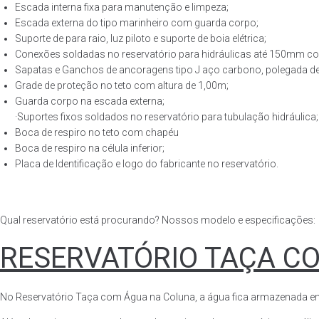
Escada interna fixa para manutenção e limpeza;
Escada externa do tipo marinheiro com guarda corpo;
Suporte de para raio, luz piloto e suporte de boia elétrica;
Conexões soldadas no reservatório para hidráulicas até 150mm con
Sapatas e Ganchos de ancoragens tipo J aço carbono, polegada de 
Grade de proteção no teto com altura de 1,00m;
Guarda corpo na escada externa;
·Suportes fixos soldados no reservatório para tubulação hidráulica;
Boca de respiro no teto com chapéu
Boca de respiro na célula inferior;
Placa de Identificação e logo do fabricante no reservatório.
Qual reservatório está procurando? Nossos modelo e especificações:
RESERVATÓRIO TAÇA C
No Reservatório Taça com Água na Coluna, a água fica armazenada em tod