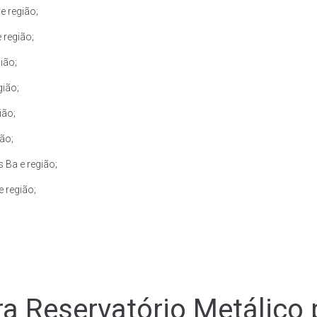
e região;
 região;
ião;
gião;
ião;
ão;
 Ba e região;
 região;
a Reservatório Metálico 