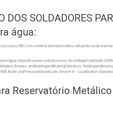
ÃO DOS SOLDADORES PA
ra água:
rocesso MIG com sistema semiautomático utilizando-se de arames c
co para água, específica para cada processo de soldagem adotado 
, Welders, Brazers, andWeldingandBrazingOperators: WeldingandBrazingQ
ME Boiler andPressureVesselCode, Section IX – Qualification Standard
 Reservatório Metálico 