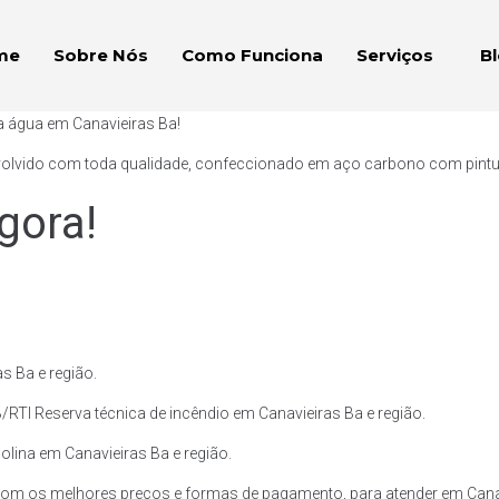
me
Sobre Nós
Como Funciona
Serviços
B
a água em Canavieiras Ba!
volvido com toda qualidade, confeccionado em aço carbono com pintura 
gora!
s Ba e região.
RTI Reserva técnica de incêndio em Canavieiras Ba e região.
olina em Canavieiras Ba e região.
com os melhores preços e formas de pagamento, para atender em Canav