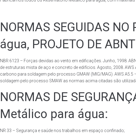
Fabricamos todos os Reservatório Metálico para água, com materiai
NORMAS SEGUIDAS NO PA
água, PROJETO DE ABNT
NBR 6123 – Forças devidas ao vento em edificações. Junho, 1998. ABN
de estruturas mista de aço e concreto de edifícios. Agosto, 2008. AWS
carbono para soldagem pelo processo GMAW (MIG/MAG). AWS A5.5 – Speci
soldagem pelo processo SMAW as normas acima citadas são utilizadas 
NORMAS DE SEGURANÇA 
Metálico para água:
NR 33 – Segurança e saúde nos trabalhos em espaço confinado;