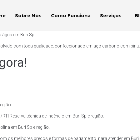
me
Sobre Nós
Como Funciona
Serviços
B
a água em Buri Sp!
volvido com toda qualidade, confeccionado em aço carbono com pintura 
gora!
egião.
RTI Reserva técnica de incêndio em Buri Sp e região.
olina em Buri Sp e região.
om os melhores preços e formas de pagamento, para atender em Buri S