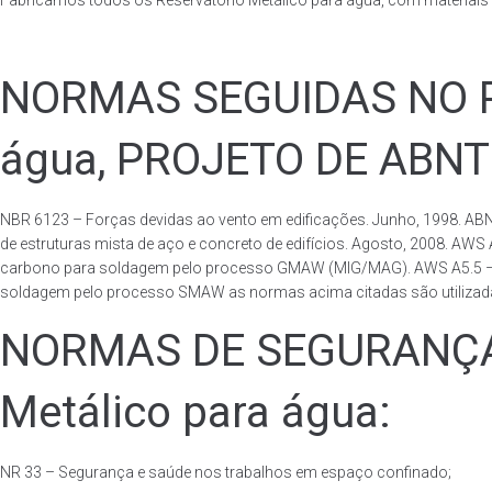
Fabricamos todos os Reservatório Metálico para água, com materiai
NORMAS SEGUIDAS NO PA
água, PROJETO DE ABNT
NBR 6123 – Forças devidas ao vento em edificações. Junho, 1998. ABN
de estruturas mista de aço e concreto de edifícios. Agosto, 2008. AWS
carbono para soldagem pelo processo GMAW (MIG/MAG). AWS A5.5 – Speci
soldagem pelo processo SMAW as normas acima citadas são utilizadas 
NORMAS DE SEGURANÇA 
Metálico para água:
NR 33 – Segurança e saúde nos trabalhos em espaço confinado;