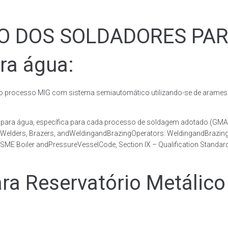
ÃO DOS SOLDADORES PA
ra água:
rocesso MIG com sistema semiautomático utilizando-se de arames c
co para água, específica para cada processo de soldagem adotado 
, Welders, Brazers, andWeldingandBrazingOperators: WeldingandBrazingQ
ME Boiler andPressureVesselCode, Section IX – Qualification Standard
 Reservatório Metálico 