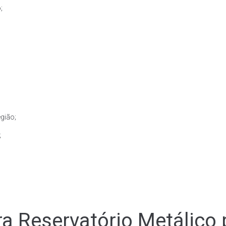
;
gião;
;
a Reservatório Metálico 