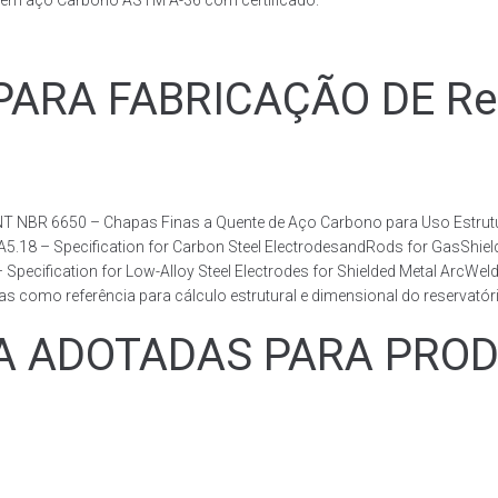
s em aço Carbono ASTM A-36 com certificado.
RA FABRICAÇÃO DE Reser
T NBR 6650 – Chapas Finas a Quente de Aço Carbono para Uso Estrutur
 A5.18 – Specification for Carbon Steel ElectrodesandRods for GasShie
fication for Low-Alloy Steel Electrodes for Shielded Metal ArcWelding
como referência para cálculo estrutural e dimensional do reservatóri
ADOTADAS PARA PRODUZ