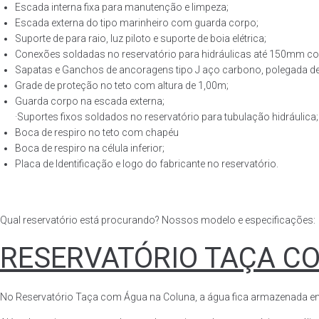
Escada interna fixa para manutenção e limpeza;
Escada externa do tipo marinheiro com guarda corpo;
Suporte de para raio, luz piloto e suporte de boia elétrica;
Conexões soldadas no reservatório para hidráulicas até 150mm con
Sapatas e Ganchos de ancoragens tipo J aço carbono, polegada de 
Grade de proteção no teto com altura de 1,00m;
Guarda corpo na escada externa;
·Suportes fixos soldados no reservatório para tubulação hidráulica;
Boca de respiro no teto com chapéu
Boca de respiro na célula inferior;
Placa de Identificação e logo do fabricante no reservatório.
Qual reservatório está procurando? Nossos modelo e especificações:
RESERVATÓRIO TAÇA C
No Reservatório Taça com Água na Coluna, a água fica armazenada em tod