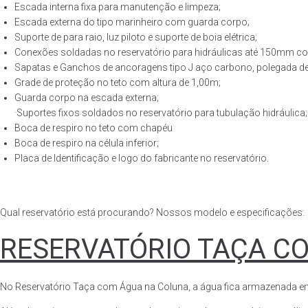
Escada interna fixa para manutenção e limpeza;
Escada externa do tipo marinheiro com guarda corpo;
Suporte de para raio, luz piloto e suporte de boia elétrica;
Conexões soldadas no reservatório para hidráulicas até 150mm con
Sapatas e Ganchos de ancoragens tipo J aço carbono, polegada de 
Grade de proteção no teto com altura de 1,00m;
Guarda corpo na escada externa;
·Suportes fixos soldados no reservatório para tubulação hidráulica;
Boca de respiro no teto com chapéu
Boca de respiro na célula inferior;
Placa de Identificação e logo do fabricante no reservatório.
Qual reservatório está procurando? Nossos modelo e especificações:
RESERVATÓRIO TAÇA C
No Reservatório Taça com Água na Coluna, a água fica armazenada em tod