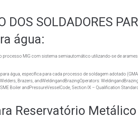
ÃO DOS SOLDADORES PA
ra água:
rocesso MIG com sistema semiautomático utilizando-se de arames c
co para água, específica para cada processo de soldagem adotado 
, Welders, Brazers, andWeldingandBrazingOperators: WeldingandBrazingQ
ME Boiler andPressureVesselCode, Section IX – Qualification Standard
 Reservatório Metálico 