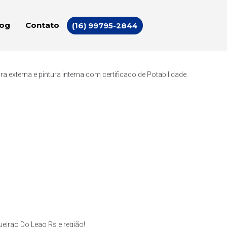
log
Contato
(16) 99795-2844
externa e pintura interna com certificado de Potabilidade.
irao Do Leao Rs e região!