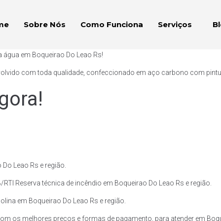
me
Sobre Nós
Como Funciona
Serviços
B
ra água em Boqueirao Do Leao Rs!
volvido com toda qualidade, confeccionado em aço carbono com pintura 
gora!
 Do Leao Rs e região.
/RTI Reserva técnica de incêndio em Boqueirao Do Leao Rs e região.
solina em Boqueirao Do Leao Rs e região.
com os melhores preços e formas de pagamento, para atender em Boque