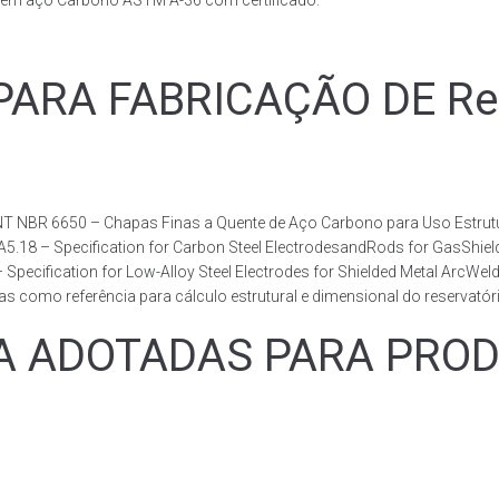
s em aço Carbono ASTM A-36 com certificado.
RA FABRICAÇÃO DE Reser
T NBR 6650 – Chapas Finas a Quente de Aço Carbono para Uso Estrutur
 A5.18 – Specification for Carbon Steel ElectrodesandRods for GasShie
fication for Low-Alloy Steel Electrodes for Shielded Metal ArcWelding
como referência para cálculo estrutural e dimensional do reservatóri
ADOTADAS PARA PRODUZ