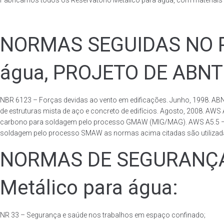
Fabricamos todos os Reservatório Metálico para água, com materiai
NORMAS SEGUIDAS NO PA
água, PROJETO DE ABNT
NBR 6123 – Forças devidas ao vento em edificações. Junho, 1998. ABN
de estruturas mista de aço e concreto de edifícios. Agosto, 2008. AWS
carbono para soldagem pelo processo GMAW (MIG/MAG). AWS A5.5 – Speci
soldagem pelo processo SMAW as normas acima citadas são utilizadas 
NORMAS DE SEGURANÇA 
Metálico para água:
NR 33 – Segurança e saúde nos trabalhos em espaço confinado;