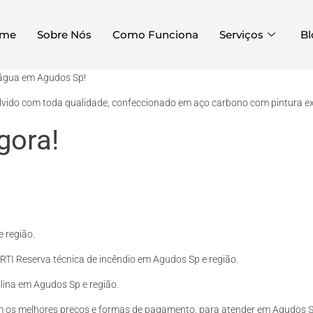
me
Sobre Nós
Como Funciona
Serviços
Bl
 água em Agudos Sp!
lvido com toda qualidade, confeccionado em aço carbono com pintura exte
gora!
 região.
RTI Reserva técnica de incêndio em Agudos Sp e região.
olina em Agudos Sp e região.
m os melhores preços e formas de pagamento, para atender em Agudos Sp