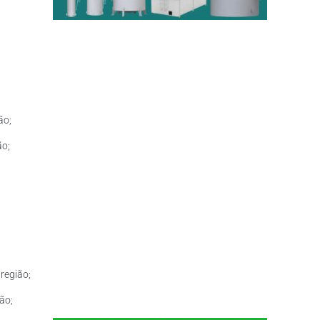
ão;
ão;
região;
ão;