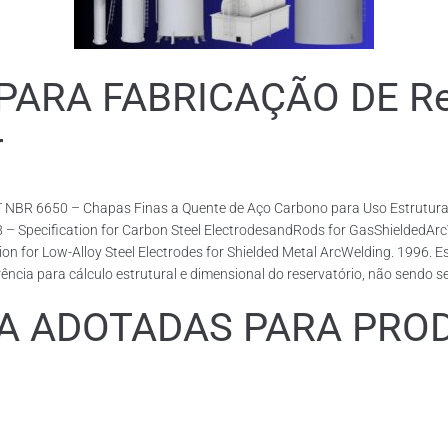
RA FABRICAÇÃO DE Rese
T
 NBR 6650 – Chapas Finas a Quente de Aço Carbono para Uso Estrutural
18 – Specification for Carbon Steel ElectrodesandRods for GasShieldedA
or Low-Alloy Steel Electrodes for Shielded Metal ArcWelding. 1996. Esp
cia para cálculo estrutural e dimensional do reservatório, não sendo s
ADOTADAS PARA PRODUZ