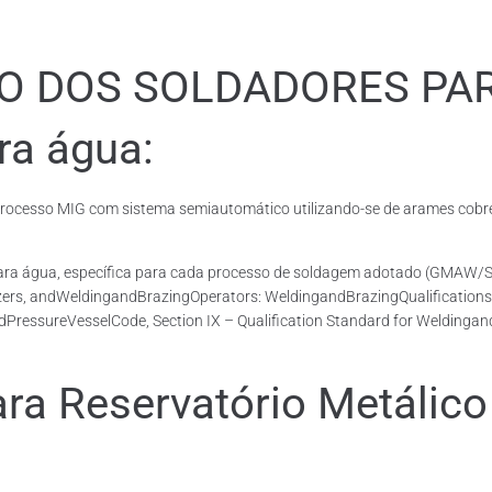
ÃO DOS SOLDADORES PA
ra água:
cesso MIG com sistema semiautomático utilizando-se de arames cobrea
para água, específica para cada processo de soldagem adotado (GMAW/
azers, andWeldingandBrazingOperators: WeldingandBrazingQualifications
dPressureVesselCode, Section IX – Qualification Standard for Weldingan
 Reservatório Metálico 