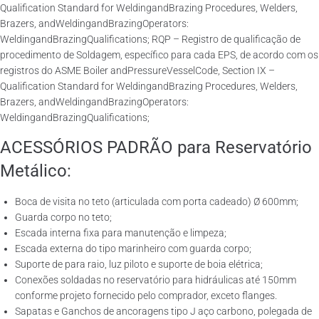
Qualification Standard for WeldingandBrazing Procedures, Welders,
Brazers, andWeldingandBrazingOperators:
WeldingandBrazingQualifications; RQP – Registro de qualificação de
procedimento de Soldagem, específico para cada EPS, de acordo com os
registros do ASME Boiler andPressureVesselCode, Section IX –
Qualification Standard for WeldingandBrazing Procedures, Welders,
Brazers, andWeldingandBrazingOperators:
WeldingandBrazingQualifications;
ACESSÓRIOS PADRÃO para Reservatório
Metálico:
Boca de visita no teto (articulada com porta cadeado) Ø 600mm;
Guarda corpo no teto;
Escada interna fixa para manutenção e limpeza;
Escada externa do tipo marinheiro com guarda corpo;
Suporte de para raio, luz piloto e suporte de boia elétrica;
Conexões soldadas no reservatório para hidráulicas até 150mm
conforme projeto fornecido pelo comprador, exceto flanges.
Sapatas e Ganchos de ancoragens tipo J aço carbono, polegada de