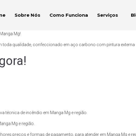
me
Sobre Nós
Como Funciona
Serviços
B
m Manga Mg!
 toda qualidade, confeccionado em aço carbono com pintura externa e p
gora!
va técnica de incêndio em Manga Mg e região.
Manga Mg e região.
hores preços e formas de pagamento, para atender em Manga Mg e reg