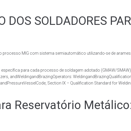
ÃO DOS SOLDADORES PA
rocesso MIG com sistema semiautomático utilizando-se de arames c
co, específica para cada processo de soldagem adotado (GMAW/SMAW)
razers, andWeldingandBrazingOperators: WeldingandBrazingQualificatio
andPressureVesselCode, Section IX – Qualification Standard for Weldi
 Reservatório Metálico