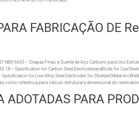
arbono ASTM A-36 com certificado.
RA FABRICAÇÃO DE Reser
T NBR 6650 – Chapas Finas a Quente de Aço Carbono para Uso Estrutur
 A5.18 – Specification for Carbon Steel ElectrodesandRods for GasShie
fication for Low-Alloy Steel Electrodes for Shielded Metal ArcWelding
como referência para cálculo estrutural e dimensional do reservatóri
ADOTADAS PARA PRODUZ