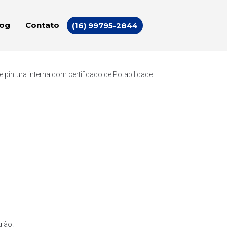
log
Contato
(16) 99795-2844
intura interna com certificado de Potabilidade.
ião!