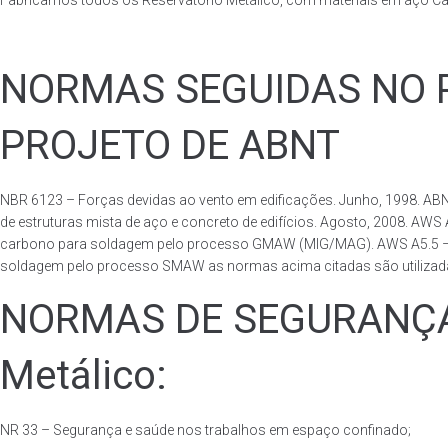
Fabricamos todos os Reservatório Metálico, com materiais em aço C
NORMAS SEGUIDAS NO PA
PROJETO DE ABNT
NBR 6123 – Forças devidas ao vento em edificações. Junho, 1998. ABN
de estruturas mista de aço e concreto de edifícios. Agosto, 2008. AWS
carbono para soldagem pelo processo GMAW (MIG/MAG). AWS A5.5 – Speci
soldagem pelo processo SMAW as normas acima citadas são utilizadas 
NORMAS DE SEGURANÇA 
Metálico:
NR 33 – Segurança e saúde nos trabalhos em espaço confinado;