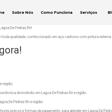
me
Sobre Nós
Como Funciona
Serviços
B
 Lagoa De Pedras Rn!
 toda qualidade, confeccionado em aço carbono com pintura externa e p
gora!
 região.
va técnica de incêndio em Lagoa De Pedras Rn e região.
Lagoa De Pedras Rn e região.
hores preços e formas de pagamento, para atender em Lagoa De Pedras