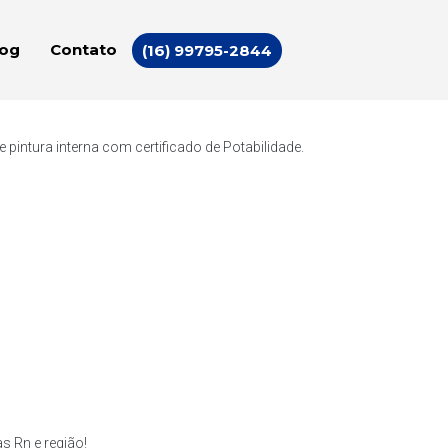
log
Contato
(16) 99795-2844
intura interna com certificado de Potabilidade.
 Rn e região!