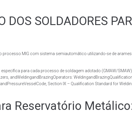
ÃO DOS SOLDADORES PA
rocesso MIG com sistema semiautomático utilizando-se de arames c
co, específica para cada processo de soldagem adotado (GMAW/SMAW)
razers, andWeldingandBrazingOperators: WeldingandBrazingQualificatio
andPressureVesselCode, Section IX – Qualification Standard for Weldi
 Reservatório Metálico