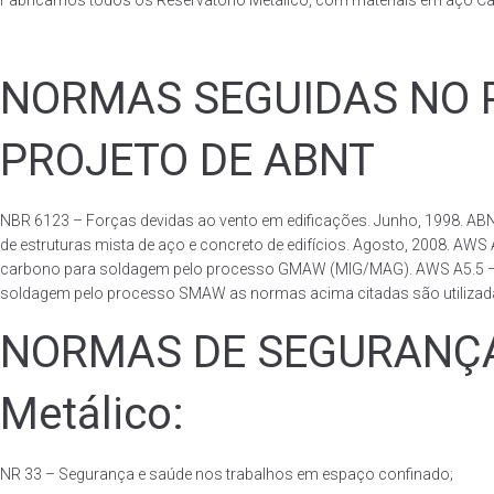
Fabricamos todos os Reservatório Metálico, com materiais em aço C
NORMAS SEGUIDAS NO PA
PROJETO DE ABNT
NBR 6123 – Forças devidas ao vento em edificações. Junho, 1998. ABN
de estruturas mista de aço e concreto de edifícios. Agosto, 2008. AWS
carbono para soldagem pelo processo GMAW (MIG/MAG). AWS A5.5 – Speci
soldagem pelo processo SMAW as normas acima citadas são utilizadas 
NORMAS DE SEGURANÇA 
Metálico:
NR 33 – Segurança e saúde nos trabalhos em espaço confinado;