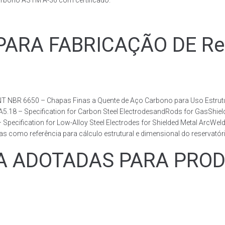
arbono ASTM A-36 com certificado.
RA FABRICAÇÃO DE Reser
T NBR 6650 – Chapas Finas a Quente de Aço Carbono para Uso Estrutur
 A5.18 – Specification for Carbon Steel ElectrodesandRods for GasShie
fication for Low-Alloy Steel Electrodes for Shielded Metal ArcWelding
como referência para cálculo estrutural e dimensional do reservatóri
ADOTADAS PARA PRODUZ