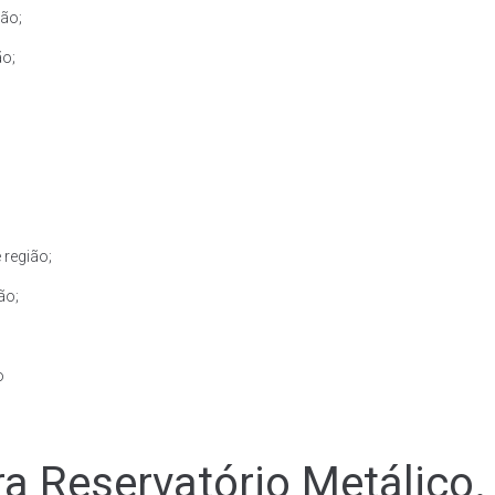
ão;
ão;
 região;
ão;
o
a Reservatório Metálico.