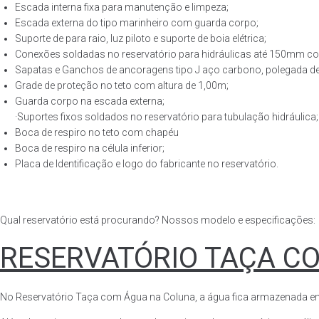
Escada interna fixa para manutenção e limpeza;
Escada externa do tipo marinheiro com guarda corpo;
Suporte de para raio, luz piloto e suporte de boia elétrica;
Conexões soldadas no reservatório para hidráulicas até 150mm con
Sapatas e Ganchos de ancoragens tipo J aço carbono, polegada de 
Grade de proteção no teto com altura de 1,00m;
Guarda corpo na escada externa;
·Suportes fixos soldados no reservatório para tubulação hidráulica;
Boca de respiro no teto com chapéu
Boca de respiro na célula inferior;
Placa de Identificação e logo do fabricante no reservatório.
Qual reservatório está procurando? Nossos modelo e especificações:
RESERVATÓRIO TAÇA C
No Reservatório Taça com Água na Coluna, a água fica armazenada em tod