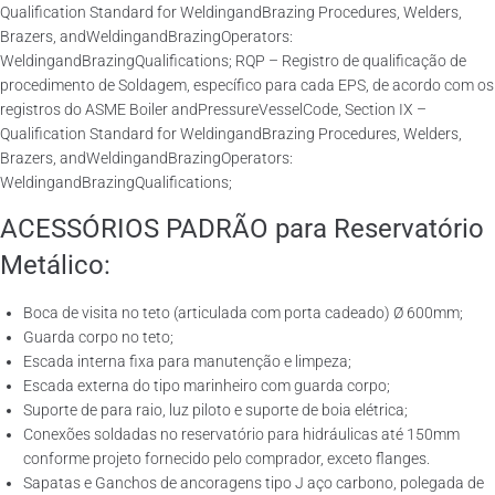
Qualification Standard for WeldingandBrazing Procedures, Welders,
Brazers, andWeldingandBrazingOperators:
WeldingandBrazingQualifications; RQP – Registro de qualificação de
procedimento de Soldagem, específico para cada EPS, de acordo com os
registros do ASME Boiler andPressureVesselCode, Section IX –
Qualification Standard for WeldingandBrazing Procedures, Welders,
Brazers, andWeldingandBrazingOperators:
WeldingandBrazingQualifications;
ACESSÓRIOS PADRÃO para Reservatório
Metálico:
Boca de visita no teto (articulada com porta cadeado) Ø 600mm;
Guarda corpo no teto;
Escada interna fixa para manutenção e limpeza;
Escada externa do tipo marinheiro com guarda corpo;
Suporte de para raio, luz piloto e suporte de boia elétrica;
Conexões soldadas no reservatório para hidráulicas até 150mm
conforme projeto fornecido pelo comprador, exceto flanges.
Sapatas e Ganchos de ancoragens tipo J aço carbono, polegada de