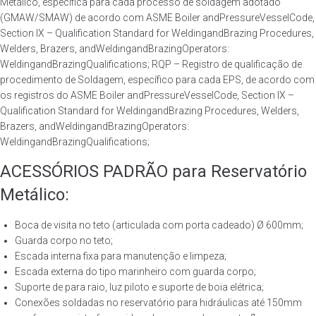
Metálico, específica para cada processo de soldagem adotado
(GMAW/SMAW) de acordo com ASME Boiler andPressureVesselCode,
Section IX – Qualification Standard for WeldingandBrazing Procedures,
Welders, Brazers, andWeldingandBrazingOperators:
WeldingandBrazingQualifications; RQP – Registro de qualificação de
procedimento de Soldagem, específico para cada EPS, de acordo com
os registros do ASME Boiler andPressureVesselCode, Section IX –
Qualification Standard for WeldingandBrazing Procedures, Welders,
Brazers, andWeldingandBrazingOperators:
WeldingandBrazingQualifications;
ACESSÓRIOS PADRÃO para Reservatório
Metálico:
Boca de visita no teto (articulada com porta cadeado) Ø 600mm;
Guarda corpo no teto;
Escada interna fixa para manutenção e limpeza;
Escada externa do tipo marinheiro com guarda corpo;
Suporte de para raio, luz piloto e suporte de boia elétrica;
Conexões soldadas no reservatório para hidráulicas até 150mm