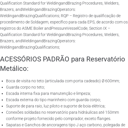
Qualification Standard for WeldingandBrazing Procedures, Welders,
Brazers, andWeldingandBrazingOperators:
WeldingandBrazingQualifications; RQP – Registro de qualificação de
procedimento de Soldagem, específico para cada EPS, de acordo com os
registros do ASME Boiler andPressureVesselCode, Section IX –
Qualification Standard for WeldingandBrazing Procedures, Welders,
Brazers, andWeldingandBrazingOperators:
WeldingandBrazingQualifications;
ACESSÓRIOS PADRÃO para Reservatório
Metálico:
Boca de visita no teto (articulada com porta cadeado) Ø 600mm;
Guarda corpo no teto;
Escada interna fixa para manutenção e limpeza;
Escada externa do tipo marinheiro com guarda corpo;
Suporte de para raio, luz piloto e suporte de boia elétrica;
Conexões soldadas no reservatório para hidráulicas até 150mm
conforme projeto fornecido pelo comprador, exceto flanges.
Sapatas e Ganchos de ancoragens tipo J aço carbono, polegada de