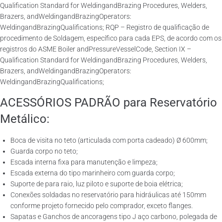
Qualification Standard for WeldingandBrazing Procedures, Welders,
Brazers, andWeldingandBrazingOperators:
WeldingandBrazingQualifications; RQP – Registro de qualificação de
procedimento de Soldagem, específico para cada EPS, de acordo com os
registros do ASME Boiler andPressureVesselCode, Section IX –
Qualification Standard for WeldingandBrazing Procedures, Welders,
Brazers, andWeldingandBrazingOperators:
WeldingandBrazingQualifications;
ACESSÓRIOS PADRÃO para Reservatório
Metálico:
Boca de visita no teto (articulada com porta cadeado) Ø 600mm;
Guarda corpo no teto;
Escada interna fixa para manutenção e limpeza;
Escada externa do tipo marinheiro com guarda corpo;
Suporte de para raio, luz piloto e suporte de boia elétrica;
Conexões soldadas no reservatório para hidráulicas até 150mm
conforme projeto fornecido pelo comprador, exceto flanges.
Sapatas e Ganchos de ancoragens tipo J aço carbono, polegada de