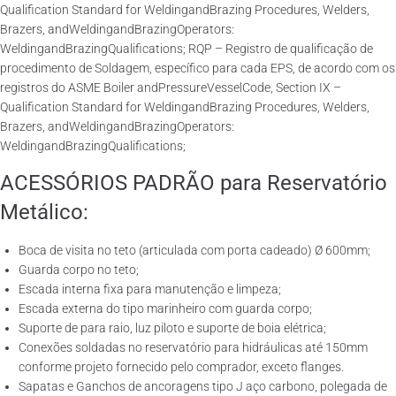
Qualification Standard for WeldingandBrazing Procedures, Welders,
Brazers, andWeldingandBrazingOperators:
WeldingandBrazingQualifications; RQP – Registro de qualificação de
procedimento de Soldagem, específico para cada EPS, de acordo com os
registros do ASME Boiler andPressureVesselCode, Section IX –
Qualification Standard for WeldingandBrazing Procedures, Welders,
Brazers, andWeldingandBrazingOperators:
WeldingandBrazingQualifications;
ACESSÓRIOS PADRÃO para Reservatório
Metálico:
Boca de visita no teto (articulada com porta cadeado) Ø 600mm;
Guarda corpo no teto;
Escada interna fixa para manutenção e limpeza;
Escada externa do tipo marinheiro com guarda corpo;
Suporte de para raio, luz piloto e suporte de boia elétrica;
Conexões soldadas no reservatório para hidráulicas até 150mm
conforme projeto fornecido pelo comprador, exceto flanges.
Sapatas e Ganchos de ancoragens tipo J aço carbono, polegada de