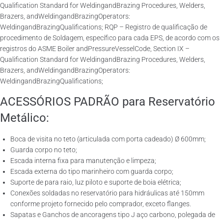
Qualification Standard for WeldingandBrazing Procedures, Welders,
Brazers, andWeldingandBrazingOperators:
WeldingandBrazingQualifications; RQP – Registro de qualificação de
procedimento de Soldagem, específico para cada EPS, de acordo com os
registros do ASME Boiler andPressureVesselCode, Section IX –
Qualification Standard for WeldingandBrazing Procedures, Welders,
Brazers, andWeldingandBrazingOperators:
WeldingandBrazingQualifications;
ACESSÓRIOS PADRÃO para Reservatório
Metálico:
Boca de visita no teto (articulada com porta cadeado) Ø 600mm;
Guarda corpo no teto;
Escada interna fixa para manutenção e limpeza;
Escada externa do tipo marinheiro com guarda corpo;
Suporte de para raio, luz piloto e suporte de boia elétrica;
Conexões soldadas no reservatório para hidráulicas até 150mm
conforme projeto fornecido pelo comprador, exceto flanges.
Sapatas e Ganchos de ancoragens tipo J aço carbono, polegada de