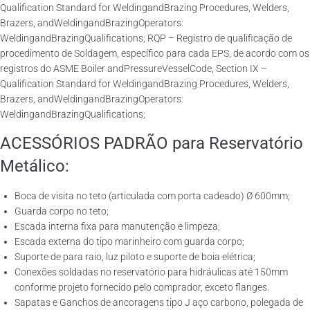
Qualification Standard for WeldingandBrazing Procedures, Welders,
Brazers, andWeldingandBrazingOperators:
WeldingandBrazingQualifications; RQP – Registro de qualificação de
procedimento de Soldagem, específico para cada EPS, de acordo com os
registros do ASME Boiler andPressureVesselCode, Section IX –
Qualification Standard for WeldingandBrazing Procedures, Welders,
Brazers, andWeldingandBrazingOperators:
WeldingandBrazingQualifications;
ACESSÓRIOS PADRÃO para Reservatório
Metálico:
Boca de visita no teto (articulada com porta cadeado) Ø 600mm;
Guarda corpo no teto;
Escada interna fixa para manutenção e limpeza;
Escada externa do tipo marinheiro com guarda corpo;
Suporte de para raio, luz piloto e suporte de boia elétrica;
Conexões soldadas no reservatório para hidráulicas até 150mm
conforme projeto fornecido pelo comprador, exceto flanges.
Sapatas e Ganchos de ancoragens tipo J aço carbono, polegada de