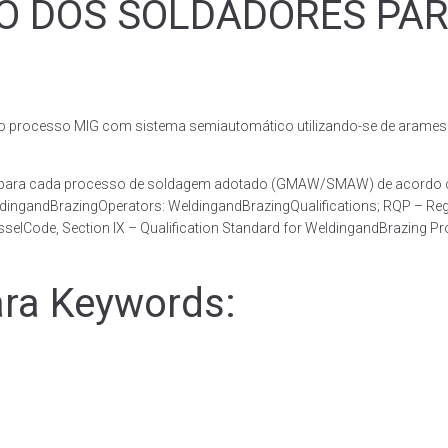
ÃO DOS SOLDADORES PA
rocesso MIG com sistema semiautomático utilizando-se de arames c
a para cada processo de soldagem adotado (GMAW/SMAW) de acordo co
dingandBrazingOperators: WeldingandBrazingQualifications; RQP – Regi
elCode, Section IX – Qualification Standard for WeldingandBrazing P
ra Keywords: