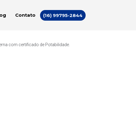
log
Contato
(16) 99795-2844
rna com certificado de Potabilidade.