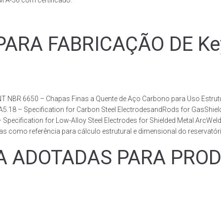
A-36 com certificado.
ARA FABRICAÇÃO DE Ke
T NBR 6650 – Chapas Finas a Quente de Aço Carbono para Uso Estrutur
 A5.18 – Specification for Carbon Steel ElectrodesandRods for GasShie
fication for Low-Alloy Steel Electrodes for Shielded Metal ArcWelding
como referência para cálculo estrutural e dimensional do reservatóri
 ADOTADAS PARA PRODU