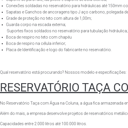
Conexões soldadas no reservatório para hidráulicas até 150mm con
Sapatas e Ganchos de ancoragens tipo J aço carbono, polegada de 
Grade de proteção no teto com altura de 1,00m;
Guarda corpo na escada externa;
·Suportes fixos soldados no reservatório para tubulação hidráulica;
Boca de respiro no teto com chapéu
Boca de respiro na célula inferior;
Placa de Identificação e logo do fabricante no reservatório.
Qual reservatório está procurando? Nossos modelo e especificações:
RESERVATÓRIO TAÇA C
No Reservatório Taça com Água na Coluna, a água fica armazenada em tod
Além do mais, a empresa desenvolve projetos de reservatórios metálico
Capacidades entre 2.000 litros até 100.000 litros.