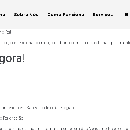
me
Sobre Nós
Como Funciona
Serviços
B
no Rs!
ade, confeccionado em aço carbono com pintura externa e pintura inte
gora!
e incêndio em Sao Vendelino Rs e região.
o Rs e região.
 e formas de pagamento, para atender em Sao Vendelino Rs e região!