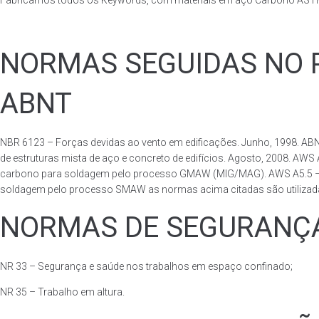
Fabricamos todos os Keywords, com materiais em aço Carbono ASTM 
NORMAS SEGUIDAS NO P
ABNT
NBR 6123 – Forças devidas ao vento em edificações. Junho, 1998. ABN
de estruturas mista de aço e concreto de edifícios. Agosto, 2008. AWS
carbono para soldagem pelo processo GMAW (MIG/MAG). AWS A5.5 – Speci
soldagem pelo processo SMAW as normas acima citadas são utilizadas 
NORMAS DE SEGURANÇA
NR 33 – Segurança e saúde nos trabalhos em espaço confinado;
NR 35 – Trabalho em altura.