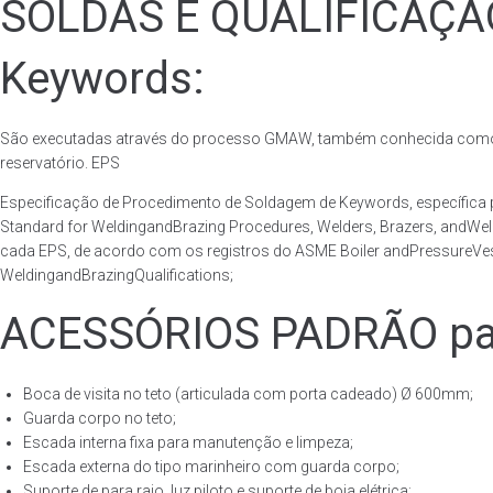
SOLDAS E QUALIFICAÇ
Keywords:
São executadas através do processo GMAW, também conhecida como p
reservatório. EPS
Especificação de Procedimento de Soldagem de Keywords, específic
Standard for WeldingandBrazing Procedures, Welders, Brazers, andWel
cada EPS, de acordo com os registros do ASME Boiler andPressureVess
WeldingandBrazingQualifications;
ACESSÓRIOS PADRÃO pa
Boca de visita no teto (articulada com porta cadeado) Ø 600mm;
Guarda corpo no teto;
Escada interna fixa para manutenção e limpeza;
Escada externa do tipo marinheiro com guarda corpo;
Suporte de para raio, luz piloto e suporte de boia elétrica;