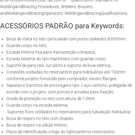
andPressureVesselCode, Section IX – Qualification Standard for
WeldingandBrazing Procedures, Welders, Brazers,
andWeldingandBrazingOperators: WeldingandBrazingQualifications;
ACESSÓRIOS PADRÃO para Keywords:
Boca de visita no teto (articulada com porta cadeado) Ø 600mm;
Guarda corpo no teto;
Escada interna fixa para manutenção e limpeza;
Escada externa do tipo marinheiro com guarda corpo;
Suporte de para raio, luz piloto e suporte de boia elétrica;
Conexões soldadas no reservatório para hidráulicas até 150mm
conforme projeto fornecido pelo comprador, exceto flanges.
Sapatas e Ganchos de ancoragens tipo J aço carbono, polegada de
acordo com o projeto, com porcas e arruelas para fixação.
Grade de proteção no teto com altura de 1,00m;
Guarda corpo na escada externa;
·Suportes fixos soldados no reservatório para tubulação hidráulica;
Boca de respiro no teto com chapéu
Boca de respiro na célula inferior;
Placa de Identificação e logo do fabricante no reservatório.