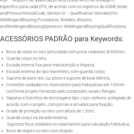
RQP – Registro de qualificação de procedimento de Soldagem,
específico para cada EPS, de acordo com os registros do ASME Boiler
andPressureVesselCode, Section IX – Qualification Standard for
WeldingandBrazing Procedures, Welders, Brazers,
andWeldingandBrazingOperators: WeldingandBrazingQualifications;
ACESSÓRIOS PADRÃO para Keywords:
Boca de visita no teto (articulada com porta cadeado) Ø 600mm;
Guarda corpo no teto;
Escada interna fixa para manutenção e limpeza;
Escada externa do tipo marinheiro com guarda corpo;
Suporte de para raio, luz piloto e suporte de boia elétrica;
Conexões soldadas no reservatório para hidráulicas até 150mm
conforme projeto fornecido pelo comprador, exceto flanges.
Sapatas e Ganchos de ancoragens tipo J aço carbono, polegada de
acordo com o projeto, com porcas e arruelas para fixação.
Grade de proteção no teto com altura de 1,00m;
Guarda corpo na escada externa;
·Suportes fixos soldados no reservatório para tubulação hidráulica;
Boca de respiro no teto com chapéu