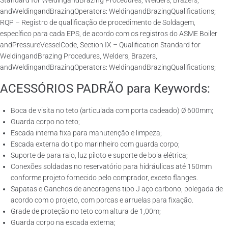
Standard for WeldingandBrazing Procedures, Welders, Brazers,
andWeldingandBrazingOperators: WeldingandBrazingQualifications;
RQP – Registro de qualificação de procedimento de Soldagem,
específico para cada EPS, de acordo com os registros do ASME Boiler
andPressureVesselCode, Section IX – Qualification Standard for
WeldingandBrazing Procedures, Welders, Brazers,
andWeldingandBrazingOperators: WeldingandBrazingQualifications;
ACESSÓRIOS PADRÃO para Keywords:
Boca de visita no teto (articulada com porta cadeado) Ø 600mm;
Guarda corpo no teto;
Escada interna fixa para manutenção e limpeza;
Escada externa do tipo marinheiro com guarda corpo;
Suporte de para raio, luz piloto e suporte de boia elétrica;
Conexões soldadas no reservatório para hidráulicas até 150mm
conforme projeto fornecido pelo comprador, exceto flanges.
Sapatas e Ganchos de ancoragens tipo J aço carbono, polegada de
acordo com o projeto, com porcas e arruelas para fixação.
Grade de proteção no teto com altura de 1,00m;
Guarda corpo na escada externa;