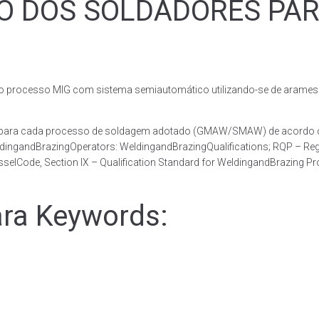
ÃO DOS SOLDADORES PA
rocesso MIG com sistema semiautomático utilizando-se de arames c
a para cada processo de soldagem adotado (GMAW/SMAW) de acordo co
dingandBrazingOperators: WeldingandBrazingQualifications; RQP – Regi
elCode, Section IX – Qualification Standard for WeldingandBrazing P
ra Keywords: