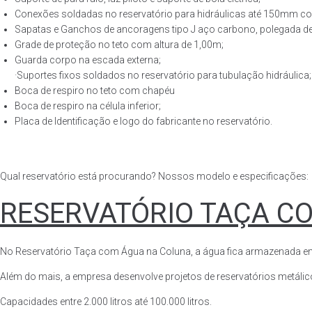
Conexões soldadas no reservatório para hidráulicas até 150mm con
Sapatas e Ganchos de ancoragens tipo J aço carbono, polegada de 
Grade de proteção no teto com altura de 1,00m;
Guarda corpo na escada externa;
·Suportes fixos soldados no reservatório para tubulação hidráulica;
Boca de respiro no teto com chapéu
Boca de respiro na célula inferior;
Placa de Identificação e logo do fabricante no reservatório.
Qual reservatório está procurando? Nossos modelo e especificações:
RESERVATÓRIO TAÇA C
No Reservatório Taça com Água na Coluna, a água fica armazenada em tod
Além do mais, a empresa desenvolve projetos de reservatórios metálico
Capacidades entre 2.000 litros até 100.000 litros.