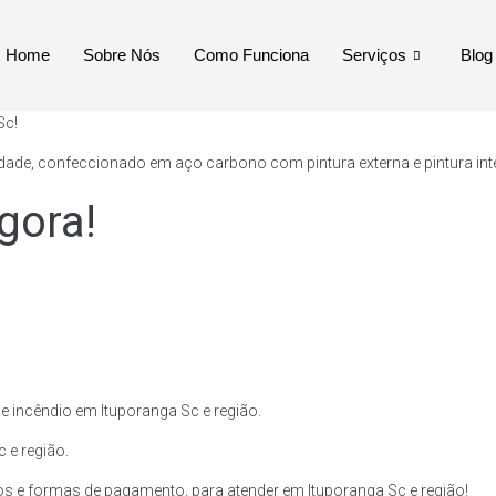
Home
Sobre Nós
Como Funciona
Serviços
Blog
Sc!
ade, confeccionado em aço carbono com pintura externa e pintura inte
gora!
 incêndio em Ituporanga Sc e região.
 e região.
 e formas de pagamento, para atender em Ituporanga Sc e região!