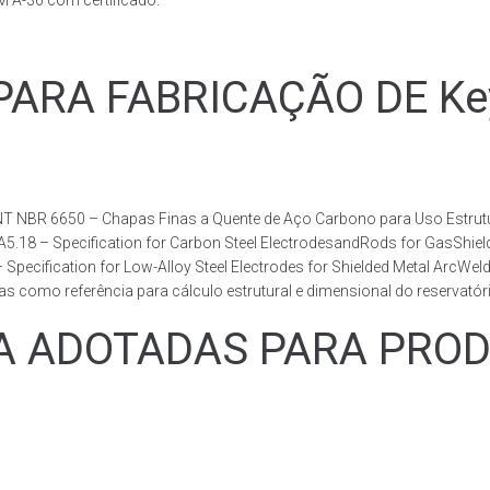
A-36 com certificado.
ARA FABRICAÇÃO DE Ke
T NBR 6650 – Chapas Finas a Quente de Aço Carbono para Uso Estrutur
 A5.18 – Specification for Carbon Steel ElectrodesandRods for GasShie
fication for Low-Alloy Steel Electrodes for Shielded Metal ArcWelding
como referência para cálculo estrutural e dimensional do reservatóri
 ADOTADAS PARA PRODU