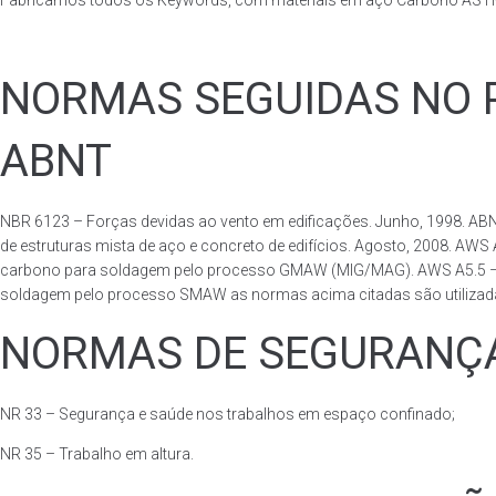
Fabricamos todos os Keywords, com materiais em aço Carbono ASTM 
NORMAS SEGUIDAS NO P
ABNT
NBR 6123 – Forças devidas ao vento em edificações. Junho, 1998. ABN
de estruturas mista de aço e concreto de edifícios. Agosto, 2008. AWS
carbono para soldagem pelo processo GMAW (MIG/MAG). AWS A5.5 – Speci
soldagem pelo processo SMAW as normas acima citadas são utilizadas 
NORMAS DE SEGURANÇA
NR 33 – Segurança e saúde nos trabalhos em espaço confinado;
NR 35 – Trabalho em altura.