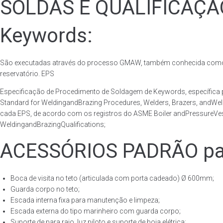
SOLDAS E QUALIFICAÇ
Keywords:
São executadas através do processo GMAW, também conhecida como p
reservatório. EPS
Especificação de Procedimento de Soldagem de Keywords, específic
Standard for WeldingandBrazing Procedures, Welders, Brazers, andWel
cada EPS, de acordo com os registros do ASME Boiler andPressureVess
WeldingandBrazingQualifications;
ACESSÓRIOS PADRÃO pa
Boca de visita no teto (articulada com porta cadeado) Ø 600mm;
Guarda corpo no teto;
Escada interna fixa para manutenção e limpeza;
Escada externa do tipo marinheiro com guarda corpo;
Suporte de para raio, luz piloto e suporte de boia elétrica;